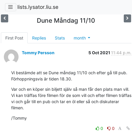
lists.lysator.liu.se
Dune Måndag 11/10
First Post
Replies
Stats
month
Tommy Persson
5 Oct 2021
11:44 p.m.
Vi bestämde att se Dune måndag 11/10 och efter gå till pub. 
Förhoppningsvis är tiden 18.30.
Var och en köper sin biljett själv så man får den plats man vill. 
Vi kan träffas före filmen för de som vill och efter filmen träffas 
vi och går till en pub och tar en öl eller så och diskuterar 
filmen.
/Tommy
0
0