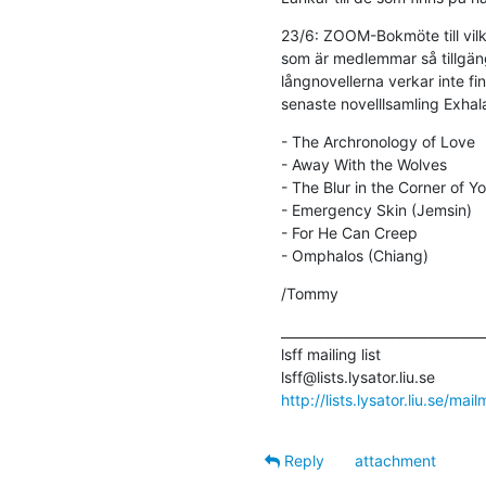
23/6: ZOOM-Bokmöte till vilk
som är medlemmar så tillgäng
långnovellerna verkar inte f
senaste novelllsamling Exhal
- The Archronology of Love

- Away With the Wolves

- The Blur in the Corner of Yo
- Emergency Skin (Jemsin)

- For He Can Creep

- Omphalos (Chiang)
/Tommy
________________________________
lsff mailing list

http://lists.lysator.liu.se/mailm
Reply
attachment