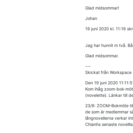
Glad midsommar!
Johan
19 juni 2020 kl. 11:16 sk
Jag har hunnit m två. Bå
Glad midsommar.
---

Skickat från Workspace
Den 19 juni 2020 11:11
Kom ihåg zoom-bok-mötet 
(novelette). Länkar till 
23/6: ZOOM-Bokmöte till 
de som är medlemmar så t
långnovellerna verkar in
Chianhs senaste novellls