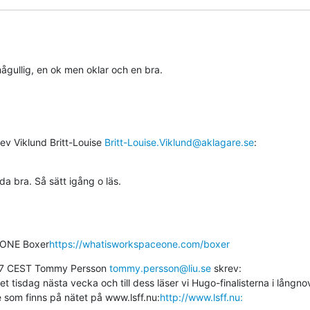
mågullig, en ok men oklar och en bra.
rev Viklund Britt-Louise 
Britt-Louise.Viklund@aklagare.se
:
da bra. Så sätt igång o läs.
 ONE Boxer
https://whatisworkspaceone.com/boxer
:57 CEST Tommy Persson 
tommy.persson@liu.se
 skrev:

tisdag nästa vecka och till dess läser vi Hugo-finalisterna i långnov
de som finns på nätet på www.lsff.nu:
http://www.lsff.nu: