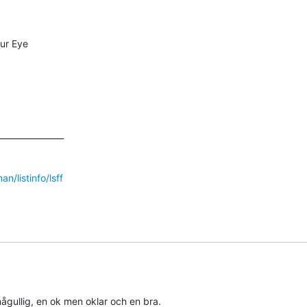
ur Eye

_______________

an/listinfo/lsff
mågullig, en ok men oklar och en bra.