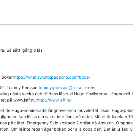
a. Så sätt igång o läs.
 Boxer
https://whatisworkspaceone.com/boxer
CEST Tommy Persson 
tommy.persson@liu.se
 skrev:

g nästa vecka och till dess läser vi Hugo-finalisterna i långnovell-k
ätet på www.lsff.nu:
http://www.lsff.nu:
et de Hugo-nominerade långnovellerna (novelette) läses. Hugo-pakete
ligheten kan lösas om saker inte finns på nätet. Mötet är klockan 19
innas på nätet. Emergency Skin kostade 2 dollar på Amazon. Omphalos
ation. Om ni inte redan äger boken bör alla köpa den. Det är ju Ted C