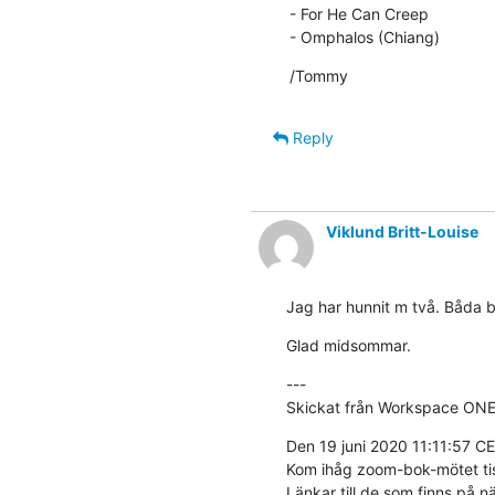
- For He Can Creep

- Omphalos (Chiang)
/Tommy
Reply
Viklund Britt-Louise
Jag har hunnit m två. Båda br
Glad midsommar.
---

Skickat från Workspace ONE
Den 19 juni 2020 11:11:57 
Kom ihåg zoom-bok-mötet tisda
Länkar till de som finns på n