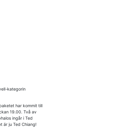
ell-kategorin 
ketet har kommit till 
ckan 19.00. Två av 
alos ingår i Ted 
t är ju Ted Chiang!