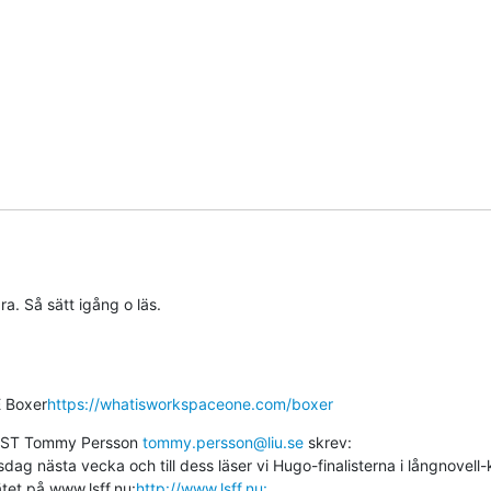
a. Så sätt igång o läs.
 Boxer
https://whatisworkspaceone.com/boxer
CEST Tommy Persson 
tommy.persson@liu.se
 skrev:

g nästa vecka och till dess läser vi Hugo-finalisterna i långnovell-k
ätet på www.lsff.nu:
http://www.lsff.nu: