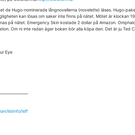
et de Hugo-nominerade långnovellerna (novelette) läses. Hugo-pakete
ligheten kan lösas om saker inte finns på nätet. Mötet är klockan 19
innas på nätet. Emergency Skin kostade 2 dollar på Amazon. Omphalos
ation. Om ni inte redan äger boken bör alla köpa den. Det är ju Ted C
ur Eye

_______________

an/listinfo/lsff