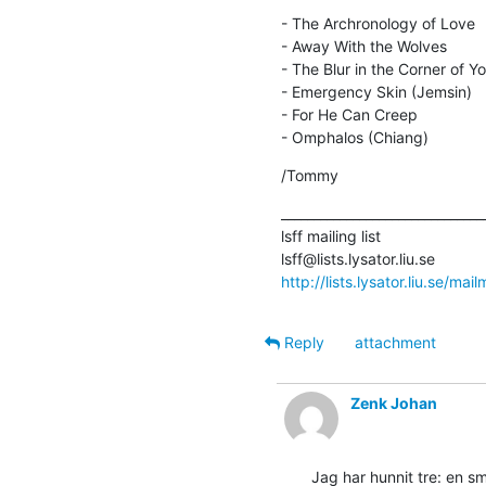
- The Archronology of Love

- Away With the Wolves

- The Blur in the Corner of Yo
- Emergency Skin (Jemsin)

- For He Can Creep

- Omphalos (Chiang)
/Tommy
________________________________
lsff mailing list

http://lists.lysator.liu.se/mailm
Reply
attachment
Zenk Johan
Jag har hunnit tre: en s