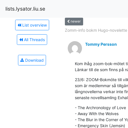
lists.lysator.liu.se
newer
List overview
Zomm-info bokm Hugo-novelette
All Threads
Tommy Persson
Download
Kom ihåg zoom-bok-mötet tisd
Länkar till de som finns på n
23/6: ZOOM-Bokmöte till vil
som är medlemmar så tillgäng
långnovellerna verkar inte 
senaste novelllsamling Exhal
- The Archronology of Love

- Away With the Wolves

- The Blur in the Corner of Yo
- Emergency Skin (Jemsin)
