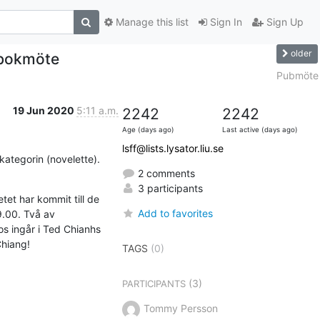
Manage this list
Sign In
Sign Up
older
-bokmöte
Pubmöte
19 Jun 2020
5:11 a.m.
2242
2242
Age (days ago)
Last active (days ago)
lsff@lists.lysator.liu.se
ategorin (novelette). 
2 comments
3 participants
t har kommit till de 
Add to favorites
.00. Två av 
s ingår i Ted Chianhs 
Chiang!
TAGS
(0)
(3)
PARTICIPANTS
Tommy Persson