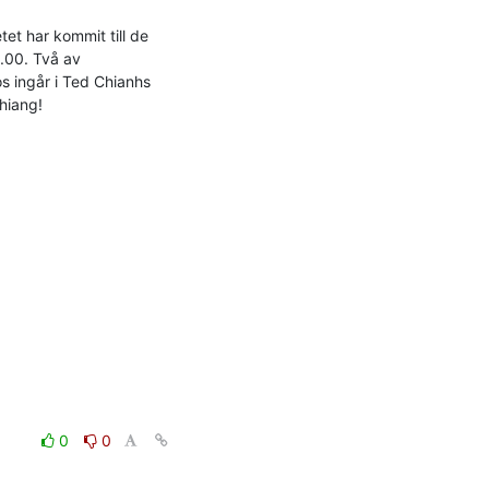
t har kommit till de 
.00. Två av 
 ingår i Ted Chianhs 
hiang!
0
0