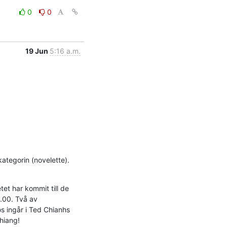
0
0
19 Jun
5:16 a.m.
ategorin (novelette). 
t har kommit till de 
.00. Två av 
 ingår i Ted Chianhs 
hiang!