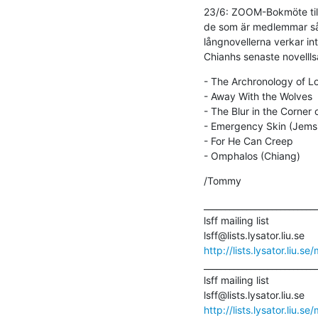
23/6: ZOOM-Bokmöte till 
de som är medlemmar så t
långnovellerna verkar in
Chianhs senaste novellls
- The Archronology of Lo
- Away With the Wolves

- The Blur in the Corner 
- Emergency Skin (Jemsi
- For He Can Creep

- Omphalos (Chiang)
/Tommy
___________________________
lsff mailing list

http://lists.lysator.liu.se/
___________________________
lsff mailing list

http://lists.lysator.liu.se/