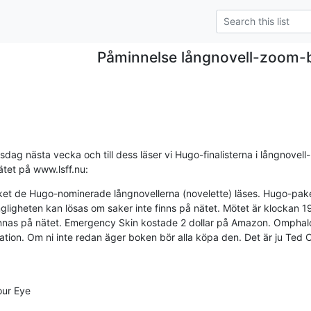
Påminnelse långnovell-zoom
ag nästa vecka och till dess läser vi Hugo-finalisterna i långnovell-k
ätet på www.lsff.nu:
ket de Hugo-nominerade långnovellerna (novelette) läses. Hugo-pakete
ligheten kan lösas om saker inte finns på nätet. Mötet är klockan 19
finnas på nätet. Emergency Skin kostade 2 dollar på Amazon. Omphalo
ation. Om ni inte redan äger boken bör alla köpa den. Det är ju Ted 
ur Eye
