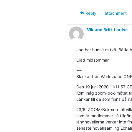
Reply
attachment
Viklund Britt-Louise
Jag har hunnit m två. Båda br
Glad midsommar.
---

Skickat från Workspace ONE
Den 19 juni 2020 11:11:57 
Kom ihåg zoom-bok-mötet tisda
Länkar till de som finns på n
23/6: ZOOM-Bokmöte till vilk
som är medlemmar så tillgäng
långnovellerna verkar inte f
senaste novelllsamling Exhal