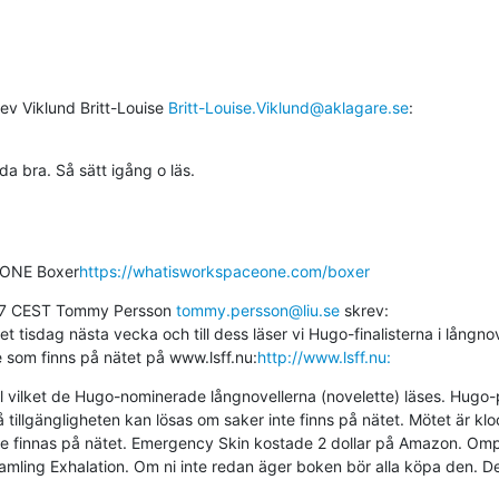
rev Viklund Britt-Louise 
Britt-Louise.Viklund@aklagare.se
:
da bra. Så sätt igång o läs.
 ONE Boxer
https://whatisworkspaceone.com/boxer
:57 CEST Tommy Persson 
tommy.persson@liu.se
 skrev:

tisdag nästa vecka och till dess läser vi Hugo-finalisterna i långnov
de som finns på nätet på www.lsff.nu:
http://www.lsff.nu:
vilket de Hugo-nominerade långnovellerna (novelette) läses. Hugo-pa
illgängligheten kan lösas om saker inte finns på nätet. Mötet är klo
te finnas på nätet. Emergency Skin kostade 2 dollar på Amazon. Omph
amling Exhalation. Om ni inte redan äger boken bör alla köpa den. De