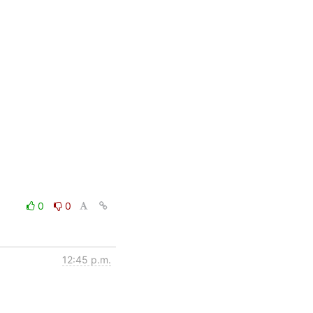
0
0
12:45 p.m.