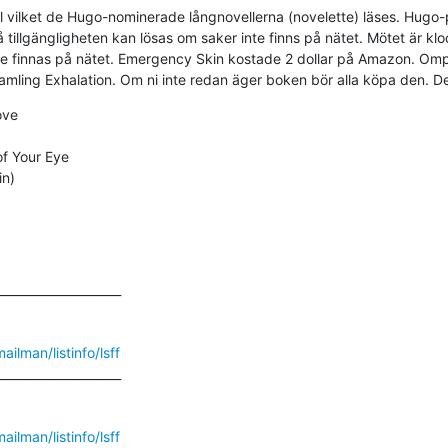
vilket de Hugo-nominerade långnovellerna (novelette) läses. Hugo-pa
illgängligheten kan lösas om saker inte finns på nätet. Mötet är klo
te finnas på nätet. Emergency Skin kostade 2 dollar på Amazon. Omph
amling Exhalation. Om ni inte redan äger boken bör alla köpa den. De
ve

of Your Eye

n)

____________________

mailman/listinfo/lsff
____________________

mailman/listinfo/lsff