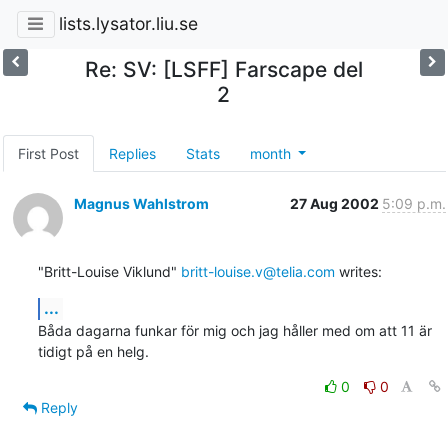
lists.lysator.liu.se
Re: SV: [LSFF] Farscape del
2
First Post
Replies
Stats
month
Magnus Wahlstrom
27 Aug 2002
5:09 p.m.
"Britt-Louise Viklund" 
britt-louise.v@telia.com
 writes:
...
Båda dagarna funkar för mig och jag håller med om att 11 är 
tidigt på en helg.
0
0
Reply