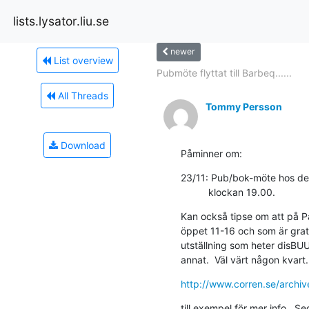
lists.lysator.liu.se
newer
List overview
Pubmöte flyttat till Barbeq......
All Threads
Tommy Persson
Download
Påminner om:
23/11: Pub/bok-möte hos den
          klockan 19.00.
Kan också tipse om att på Pa
öppet 11-16 och som är grati
utställning som heter disBUUT
annat.  Väl värt någon kvart.
http://www.corren.se/arch
till exempel för mer info.  S