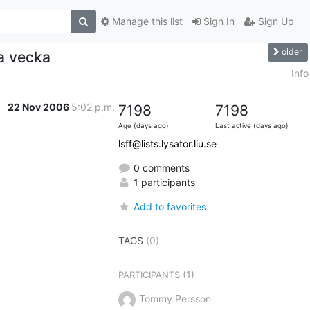
Manage this list
Sign In
Sign Up
older
a vecka
Info
22 Nov 2006
5:02 p.m.
7198
7198
Age (days ago)
Last active (days ago)
lsff@lists.lysator.liu.se
0 comments
1 participants
Add to favorites
TAGS
(0)
(1)
PARTICIPANTS
Tommy Persson