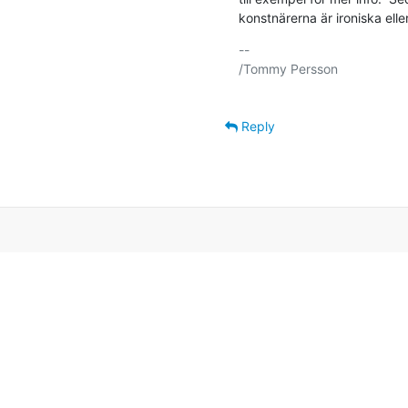
konstnärerna är ironiska eller 
-- 

/Tommy Persson

Reply