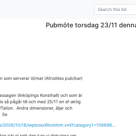
Pubmöte torsdag 23/11 denn
 som serverar öl/mat (Afrodites pub/bar)

ssagen (linköpings Konsthall) och som är

s så pågår till och med 25/11 en sf-aktig

ation.  Andra dimensioner, äljar och

  Se
ive/2006/10/18/iwpbosxl6bohhnh.xml?category1=109698...
edan när ni sett den kan vi diskutera om
