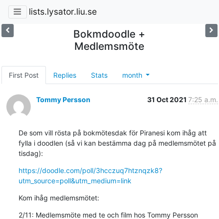
lists.lysator.liu.se
Bokmdoodle +
Medlemsmöte
First Post
Replies
Stats
month
Tommy Persson
31 Oct 2021
7:25 a.m.
De som vill rösta på bokmötesdak för Piranesi kom ihåg att 
fylla i doodlen (så vi kan bestämma dag på medlemsmötet på 
tisdag):
https://doodle.com/poll/3hcczuq7htznqzk8?
utm_source=poll&utm_medium=link
Kom ihåg medlemsmötet:
2/11: Medlemsmöte med te och film hos Tommy Persson 