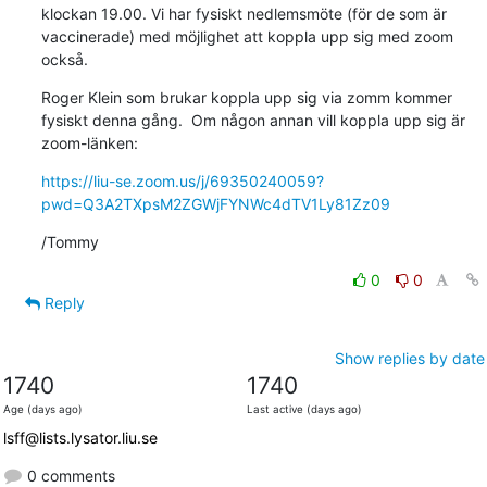
klockan 19.00. Vi har fysiskt nedlemsmöte (för de som är 
vaccinerade) med möjlighet att koppla upp sig med zoom 
också.
Roger Klein som brukar koppla upp sig via zomm kommer 
fysiskt denna gång.  Om någon annan vill koppla upp sig är 
zoom-länken:
https://liu-se.zoom.us/j/69350240059?
pwd=Q3A2TXpsM2ZGWjFYNWc4dTV1Ly81Zz09
/Tommy
0
0
Reply
Show replies by date
1740
1740
Age (days ago)
Last active (days ago)
lsff@lists.lysator.liu.se
0 comments