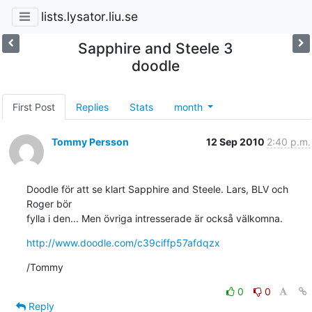
lists.lysator.liu.se
Sapphire and Steele 3
doodle
First Post
Replies
Stats
month
Tommy Persson
12 Sep 2010
2:40 p.m.
Doodle för att se klart Sapphire and Steele. Lars, BLV och 
Roger bör 

fylla i den... Men övriga intresserade är också välkomna.
http://www.doodle.com/c39ciffp57afdqzx
/Tommy
0
0
Reply