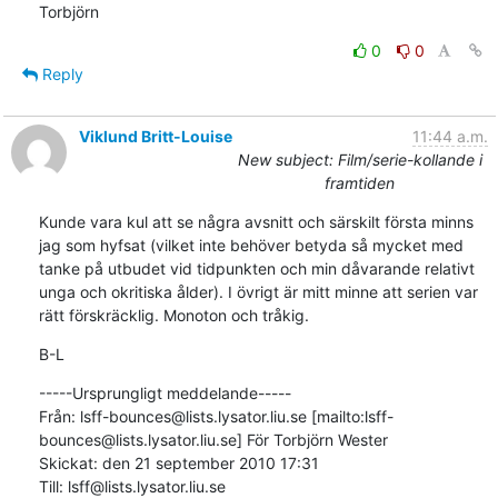
Torbjörn
0
0
Reply
Viklund Britt-Louise
11:44 a.m.
New subject: Film/serie-kollande i
framtiden
Kunde vara kul att se några avsnitt och särskilt första minns 
jag som hyfsat (vilket inte behöver betyda så mycket med 
tanke på utbudet vid tidpunkten och min dåvarande relativt 
unga och okritiska ålder). I övrigt är mitt minne att serien var 
rätt förskräcklig. Monoton och tråkig.
B-L
-----Ursprungligt meddelande-----

Från: lsff-bounces@lists.lysator.liu.se [mailto:lsff-
bounces@lists.lysator.liu.se] För Torbjörn Wester

Skickat: den 21 september 2010 17:31

Till: lsff@lists.lysator.liu.se
