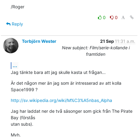
/Roger
0
0
Reply
Torbjörn Wester
21 Sep
11:31 a.m.
New subject: Film/serie-kollande i
framtiden
...
Jag tänkte bara att jag skulle kasta ut frågan...
Är det någon mer än jag som är intresserad av att kolla 
Space1999 ?
http://sv.wikipedia.org/wiki/M%C3%A5nbas_Alpha
Jag har laddat ner de två säsonger som gick från The Pirate 
Bay (förstås

utan subs).
Mvh.
