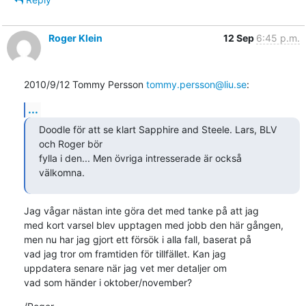
Roger Klein
12 Sep
6:45 p.m.
2010/9/12 Tommy Persson 
tommy.persson@liu.se
:
...
Doodle för att se klart Sapphire and Steele. Lars, BLV 
och Roger bör

fylla i den... Men övriga intresserade är också 
välkomna.
Jag vågar nästan inte göra det med tanke på att jag

med kort varsel blev upptagen med jobb den här gången,

men nu har jag gjort ett försök i alla fall, baserat på

vad jag tror om framtiden för tillfället. Kan jag

uppdatera senare när jag vet mer detaljer om

vad som händer i oktober/november?