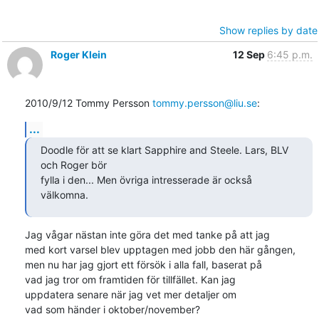
Show replies by date
Roger Klein
12 Sep
6:45 p.m.
2010/9/12 Tommy Persson 
tommy.persson@liu.se
:
...
Doodle för att se klart Sapphire and Steele. Lars, BLV 
och Roger bör

fylla i den... Men övriga intresserade är också 
välkomna.
Jag vågar nästan inte göra det med tanke på att jag

med kort varsel blev upptagen med jobb den här gången,

men nu har jag gjort ett försök i alla fall, baserat på

vad jag tror om framtiden för tillfället. Kan jag

uppdatera senare när jag vet mer detaljer om

vad som händer i oktober/november?