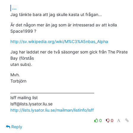
...
Jag tänkte bara att jag skulle kasta ut frågan...
Är det någon mer än jag som är intresserad av att kolla 
Space1999 ?
http://sv.wikipedia.org/wiki/M%C3%A5nbas_Alpha
Jag har laddat ner de två säsonger som gick från The Pirate 
Bay (förstås

utan subs).
Mvh.

Torbjörn
_______________________________________________

lsff mailing list

http://lists.lysator.liu.se/mailman/listinfo/lsff
0
0
Reply