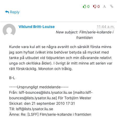
0
0
Reply
Viklund Britt-Louise
11:44 a.m.
New subject: Film/serie-kollande i
framtiden
Kunde vara kul att se några avsnitt och särskilt första minns 
jag som hyfsat (vilket inte behöver betyda så mycket med 
tanke på utbudet vid tidpunkten och min dåvarande relativt 
unga och okritiska ålder). I övrigt är mitt minne att serien var 
rätt förskräcklig. Monoton och tråkig.
B-L
-----Ursprungligt meddelande-----

Från: lsff-bounces@lists.lysator.liu.se [mailto:lsff-
bounces@lists.lysator.liu.se] För Torbjörn Wester

Skickat: den 21 september 2010 17:31

Till: lsff@lists.lysator.liu.se

Ämne: Re: [LSFF] Film/serie-kollande i framtiden