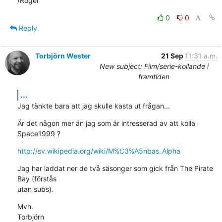
/Roger
0
0
Reply
Torbjörn Wester
21 Sep
11:31 a.m.
New subject: Film/serie-kollande i
framtiden
...
Jag tänkte bara att jag skulle kasta ut frågan...
Är det någon mer än jag som är intresserad av att kolla 
Space1999 ?
http://sv.wikipedia.org/wiki/M%C3%A5nbas_Alpha
Jag har laddat ner de två säsonger som gick från The Pirate 
Bay (förstås

utan subs).
Mvh.

Torbjörn