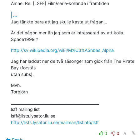
Ämne: Re: [LSFF] Film/serie-kollande i framtiden
...
Jag tänkte bara att jag skulle kasta ut frågan...
Är det någon mer än jag som är intresserad av att kolla 
Space1999 ?
http://sv.wikipedia.org/wiki/M%C3%A5nbas_Alpha
Jag har laddat ner de två säsonger som gick från The Pirate 
Bay (förstås

utan subs).
Mvh.

Torbjörn
_______________________________________________

lsff mailing list

http://lists.lysator.liu.se/mailman/listinfo/lsff
0
0
Reply