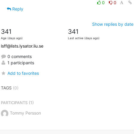
0
0
Reply
Show replies by date
341
341
Age (days ago)
Last active (days ago)
lsff@lists.lysator.liu.se
0 comments
1 participants
Add to favorites
TAGS
(0)
(1)
PARTICIPANTS
Tommy Persson