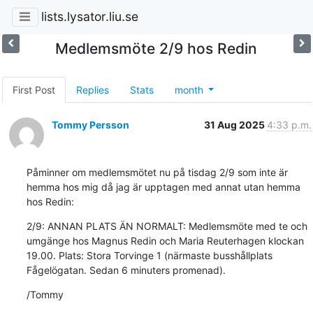
lists.lysator.liu.se
Medlemsmöte 2/9 hos Redin
First Post
Replies
Stats
month
Tommy Persson
31 Aug 2025
4:33 p.m.
Påminner om medlemsmötet nu på tisdag 2/9 som inte är 
hemma hos mig då jag är upptagen med annat utan hemma 
hos Redin:
2/9: ANNAN PLATS ÄN NORMALT: Medlemsmöte med te och 
umgänge hos Magnus Redin och Maria Reuterhagen klockan 
19.00. Plats: Stora Torvinge 1 (närmaste busshållplats 
Fågelögatan. Sedan 6 minuters promenad).
/Tommy