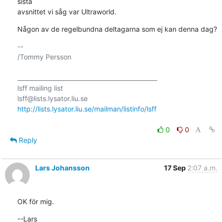
sista

avsnittet vi såg var Ultraworld.
Någon av de regelbundna deltagarna som ej kan denna dag?
-- 

/Tommy Persson

_______________________________________________

lsff mailing list

http://lists.lysator.liu.se/mailman/listinfo/lsff
0
0
Reply
Lars Johansson
17 Sep
2:07 a.m.
OK för mig.
--Lars