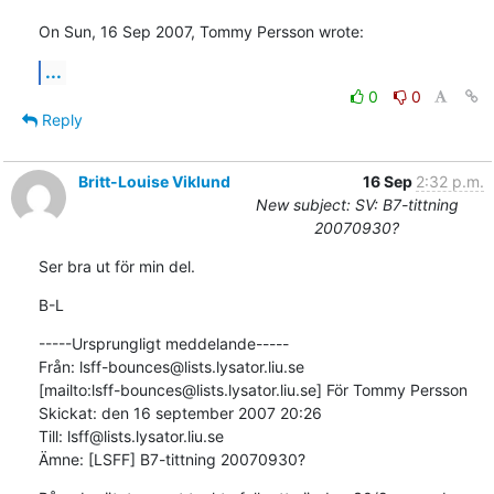
On Sun, 16 Sep 2007, Tommy Persson wrote:
...
0
0
Reply
Britt-Louise Viklund
16 Sep
2:32 p.m.
New subject: SV: B7-tittning
20070930?
Ser bra ut för min del.
B-L
-----Ursprungligt meddelande-----

Från: lsff-bounces@lists.lysator.liu.se

[mailto:lsff-bounces@lists.lysator.liu.se] För Tommy Persson

Skickat: den 16 september 2007 20:26

Till: lsff@lists.lysator.liu.se

Ämne: [LSFF] B7-tittning 20070930?