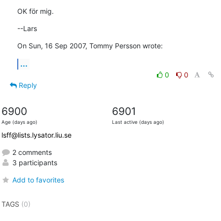
OK för mig.
--Lars
On Sun, 16 Sep 2007, Tommy Persson wrote:
...
0
0
Reply
6900
6901
Age (days ago)
Last active (days ago)
lsff@lists.lysator.liu.se
2 comments
3 participants
Add to favorites
TAGS
(0)