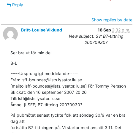
Reply
Show replies by date
Britt-Louise Viklund
16 Sep
2:32 p.m.
New subject: SV: B7-tittning
20070930?
Ser bra ut för min del.
B-L
-----Ursprungligt meddelande-----

Från: lsff-bounces@lists.lysator.liu.se

[mailto:lsff-bounces@lists.lysator.liu.se] För Tommy Persson

Skickat: den 16 september 2007 20:26

Till: lsff@lists.lysator.liu.se

Ämne: [LSFF] B7-tittning 20070930?
På pubmötet senast tyckte folk att söndag 30/9 var en bra 
dag att

fortsätta B7-tittningen på. Vi startar med avsnitt 3.11. Det 