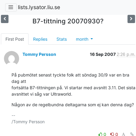
lists.lysator.liu.se
B7-tittning 20070930?
First Post
Replies
Stats
month
Tommy Persson
16 Sep 2007
2:26 p.m.
På pubmötet senast tyckte folk att söndag 30/9 var en bra 
dag att

fortsätta B7-tittningen på. Vi startar med avsnitt 3.11. Det sista

avsnittet vi såg var Ultraworld.
Någon av de regelbundna deltagarna som ej kan denna dag?
-- 

/Tommy Persson

0
0