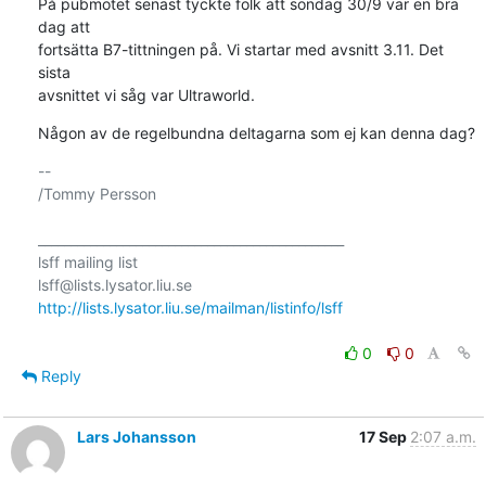
På pubmötet senast tyckte folk att söndag 30/9 var en bra 
dag att

fortsätta B7-tittningen på. Vi startar med avsnitt 3.11. Det 
sista

avsnittet vi såg var Ultraworld.
Någon av de regelbundna deltagarna som ej kan denna dag?
-- 

/Tommy Persson

_______________________________________________

lsff mailing list

http://lists.lysator.liu.se/mailman/listinfo/lsff
0
0
Reply
Lars Johansson
17 Sep
2:07 a.m.