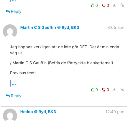
0
0
Reply
Martin C S Gauffin ＠ Ryd, BK3
8:05 a.m.
Jag hoppas verkligen att de inte gör DET. Det är min enda 
väg ut.
/ Martin C S Gauffin (Befria de förtryckta blanketterna!)
Previous text:
...
0
0
Reply
Hedda ＠ Ryd, BK3
12:40 p.m.