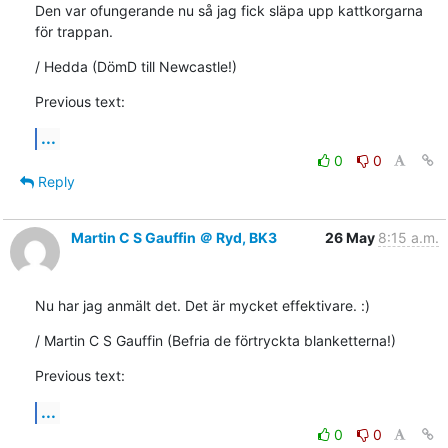
Den var ofungerande nu så jag fick släpa upp kattkorgarna 
för trappan.
/ Hedda (DömD till Newcastle!)
Previous text:
...
0
0
Reply
Martin C S Gauffin ＠ Ryd, BK3
26 May
8:15 a.m.
Nu har jag anmält det. Det är mycket effektivare. :)
/ Martin C S Gauffin (Befria de förtryckta blanketterna!)
Previous text:
...
0
0