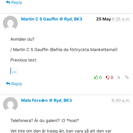
Reply
Martin C S Gauffin ＠ Ryd, BK3
25 May
6:25 a.m.
Anmäler du?
/ Martin C S Gauffin (Befria de förtryckta blanketterna!)
Previous text:
...
0
0
Reply
Mats Fors�n ＠ Ryd, BK3
6:40 a.m.
Telefonera? Är du galen!? :O *host*
Vet inte om den är trasig än, kan vara så att den var 