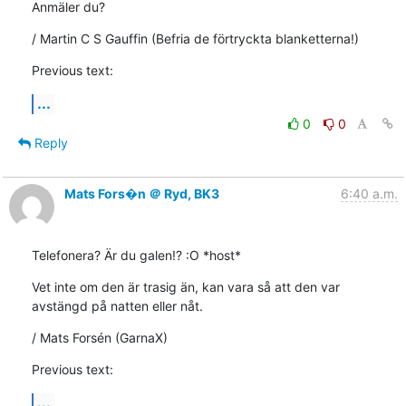
Anmäler du?
/ Martin C S Gauffin (Befria de förtryckta blanketterna!)
Previous text:
...
0
0
Reply
Mats Fors�n ＠ Ryd, BK3
6:40 a.m.
Telefonera? Är du galen!? :O *host*
Vet inte om den är trasig än, kan vara så att den var 
avstängd på natten eller nåt.
/ Mats Forsén (GarnaX)
Previous text:
...