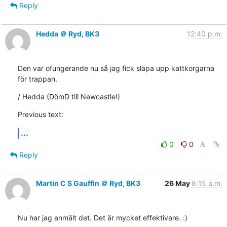
Reply
Hedda ＠ Ryd, BK3
12:40 p.m.
Den var ofungerande nu så jag fick släpa upp kattkorgarna 
för trappan.
/ Hedda (DömD till Newcastle!)
Previous text:
...
0
0
Reply
Martin C S Gauffin ＠ Ryd, BK3
26 May
8:15 a.m.
Nu har jag anmält det. Det är mycket effektivare. :)