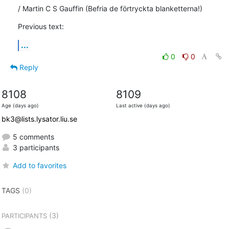
/ Martin C S Gauffin (Befria de förtryckta blanketterna!)
Previous text:
...
0
0
Reply
8108
8109
Age (days ago)
Last active (days ago)
bk3@lists.lysator.liu.se
5 comments
3 participants
Add to favorites
TAGS
(0)
(3)
PARTICIPANTS