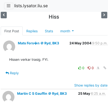
lists.lysator.liu.se
Hiss
First Post
Replies
Stats
month
Mats Fors�n ＠ Ryd, BK3
24 May 2004
9:50 p.m.
Hissen verkar trasig. FYI.
0
0
Reply
Show replies by date
Martin C S Gauffin ＠ Ryd, BK3
25 May
6:25 a.m.