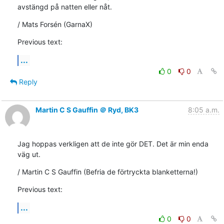
avstängd på natten eller nåt.
/ Mats Forsén (GarnaX)
Previous text:
...
0
0
Reply
Martin C S Gauffin ＠ Ryd, BK3
8:05 a.m.
Jag hoppas verkligen att de inte gör DET. Det är min enda 
väg ut.
/ Martin C S Gauffin (Befria de förtryckta blanketterna!)
Previous text:
...
0
0