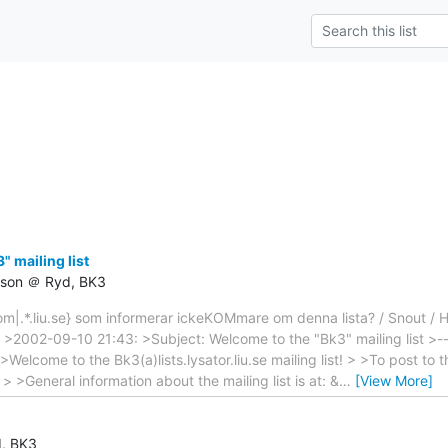
 mailing list
csson ＠ Ryd, BK3
|.*.liu.se} som informerar ickeKOMmare om denna lista? / Snout / H
: >2002-09-10 21:43: >Subject: Welcome to the "Bk3" mailing list >----
 >Welcome to the Bk3(a)lists.lysator.liu.se mailing list! > >To post to th
e > >General information about the mailing list is at: &
…
[View More]
, BK3