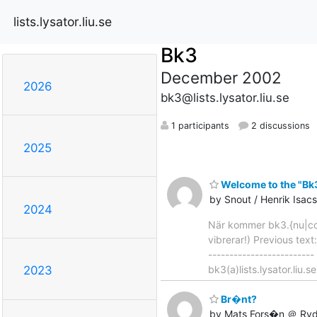
lists.lysator.liu.se
Bk3
December 2002
2026
bk3@lists.lysator.liu.se
1 participants
2 discussions
2025
Welcome to the "Bk3"
by Snout / Henrik Isa
2024
När kommer bk3.{nu|com
vibrerar!) Previous text
-------------------------
bk3(a)lists.lysator.liu.s
2023
Br�nt?
by Mats Fors�n ＠ Ryd