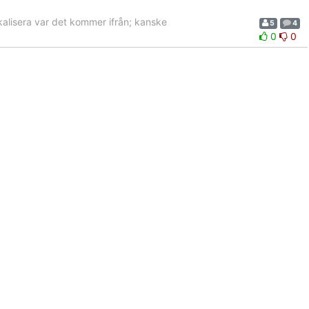
kalisera var det kommer ifrån; kanske
5
4
0
0