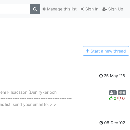
Manage this list
Sign In
Sign Up
Start a n
ew thread
25 May '26
enrik Isacsson (Den ryker och
4
5
---------------------------------------
0
0
is list, send your email to: > >
08 Dec '02