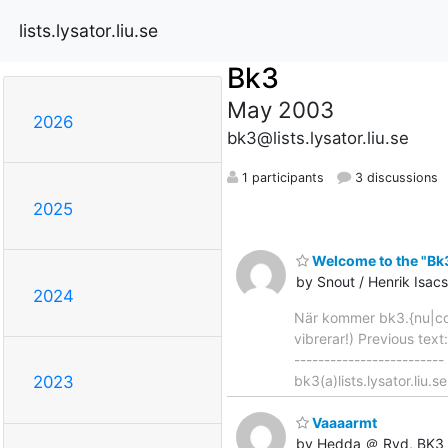
lists.lysator.liu.se
Bk3
May 2003
2026
bk3@lists.lysator.liu.se
1 participants
3 discussions
2025
Welcome to the "Bk3"
by Snout / Henrik Isa
2024
När kommer bk3.{nu|com
vibrerar!) Previous text
-------------------------
bk3(a)lists.lysator.liu.s
2023
Vaaaarmt
by Hedda ＠ Ryd, BK3