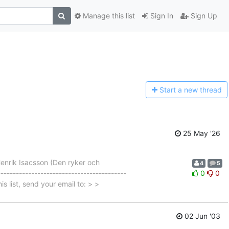
Manage this list
Sign In
Sign Up
Start a n
ew thread
25 May '26
enrik Isacsson (Den ryker och
4
5
---------------------------------------
0
0
is list, send your email to: > >
02 Jun '03