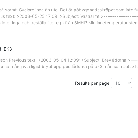
e så varmt. Svalare inne än ute. Det är påbyggnadsskräpet som inte f
ous text: >2003-05-25 17:09: >Subject: Vaaaarmt >---------------------
 inte ringa och beställa lite regn från SMHI? Min innetemperatur steg
d, BK3
rsson Previous text: >2003-05-04 12:09: >Subject: Brevlådorna >-------
>Nu har nån jävla ligist brytit upp postlådorna på bk3, nån som sett >
>
Results per page: