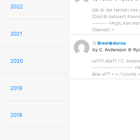
2022
Här är det faktiskt int
(Död åt datorer!) Previ
-------- >Argh, kan man
(GarnaX) >
2021
Brevl�dorna
by C. Andersson ＠ Ry
2020
va?!?! Alla?? / C. Ande
---------------------- 
låna ut?? > > / coyote 
2019
2018