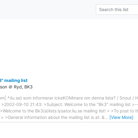
 mailing list
csson ＠ Ryd, BK3
|.*.liu.se} som informerar ickeKOMmare om denna lista? / Snout / H
: >2002-09-10 21:43: >Subject: Welcome to the "Bk3" mailing list >----
 >Welcome to the Bk3(a)lists.lysator.liu.se mailing list! > >To post to th
e > >General information about the mailing list is at: &
…
[View More]