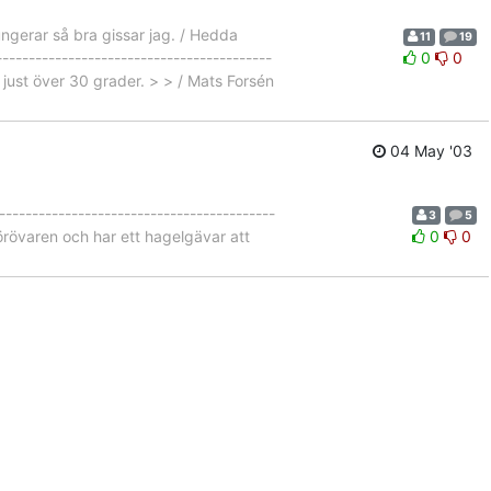
ungerar så bra gissar jag. / Hedda
11
19
---------------------------------------
0
0
 just över 30 grader. > > / Mats Forsén
04 May '03
---------------------------------------
3
5
förövaren och har ett hagelgävar att
0
0