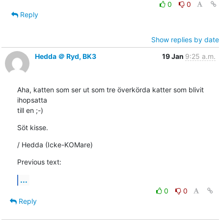
0
0
Reply
Show replies by date
Hedda ＠ Ryd, BK3
19 Jan
9:25 a.m.
Aha, katten som ser ut som tre överkörda katter som blivit 
ihopsatta

till en ;-)
Söt kisse.
/ Hedda (Icke-KOMare)
Previous text:
...
0
0
Reply