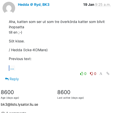
Hedda ＠ Ryd, BK3
19 Jan
9:25 a.m.
Aha, katten som ser ut som tre överkörda katter som blivit 
ihopsatta

till en ;-)
Söt kisse.
/ Hedda (Icke-KOMare)
Previous text:
...
0
0
Reply
8600
8600
Age (days ago)
Last active (days ago)
bk3@lists.lysator.liu.se