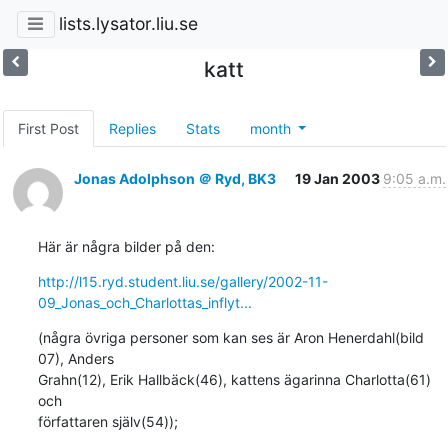
lists.lysator.liu.se
katt
First Post
Replies
Stats
month
Jonas Adolphson ＠ Ryd, BK3
19 Jan 2003
9:05 a.m.
Här är några bilder på den:
http://l15.ryd.student.liu.se/gallery/2002-11-
09_Jonas_och_Charlottas_inflyt...
(några övriga personer som kan ses är Aron Henerdahl(bild 
07), Anders

Grahn(12), Erik Hallbäck(46), kattens ägarinna Charlotta(61) 
och

författaren själv(54));