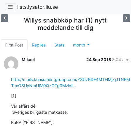
lists.lysator.liu.se
Willys snabbköp har (1) nytt
meddelande till dig
First Post
Replies
Stats
month
Mikael
24 Sep 2018
8:04 a.m.
http://mails.konsumentgrupp.com/YSUzRDE4MTElMjZjJTNEM
TcxOSUyNmUlM0QzOTg3MzMl...
[1]
Vår affärsidé: 

 Sveriges billigaste matkasse.
KäRA [*FIRSTNAME*],