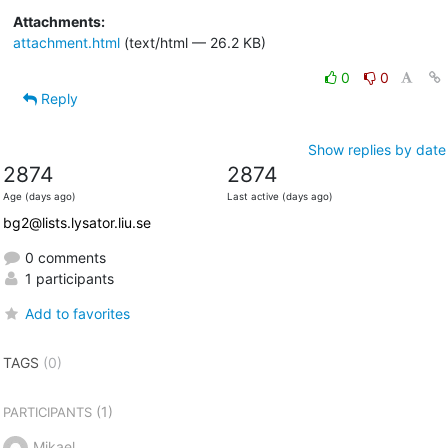
Attachments:
attachment.html
(text/html — 26.2 KB)
0
0
Reply
Show replies by date
2874
2874
Age (days ago)
Last active (days ago)
bg2@lists.lysator.liu.se
0 comments
1 participants
Add to favorites
TAGS
(0)
(1)
PARTICIPANTS
Mikael