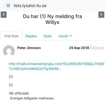
lists.lysator.liu.se
Du har (1) Ny melding fra
Willys
First Post
Replies
Stats
month
Peter Jönnson
25 Sep 2018
5:53 a.m.
http://mails.konsumentgrupp.com/YSUzRDE4MTElMjZjJTNEM
TczMSUyNmUlM0QzOTg3MzMl...
[1]
[1]
Vår affärsidé: 

 Sveriges billigaste matkasse.