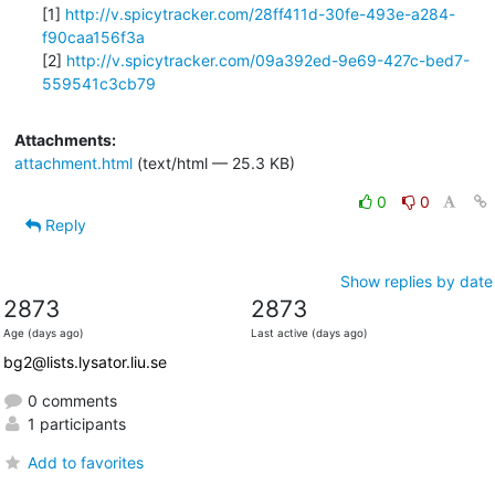
[1] 
http://v.spicytracker.com/28ff411d-30fe-493e-a284-
f90caa156f3a
[2] 
http://v.spicytracker.com/09a392ed-9e69-427c-bed7-
559541c3cb79
Attachments:
attachment.html
(text/html — 25.3 KB)
0
0
Reply
Show replies by date
2873
2873
Age (days ago)
Last active (days ago)
bg2@lists.lysator.liu.se
0 comments
1 participants
Add to favorites