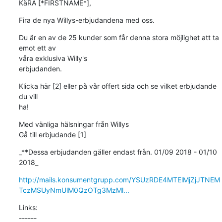
KäRA [*FIRSTNAME*],
Fira de nya Willys-erbjudandena med oss.
Du är en av de 25 kunder som får denna stora möjlighet att ta 
emot ett av

våra exklusiva Willy's

erbjudanden.
Klicka här [2] eller på vår offert sida och se vilket erbjudande 
du vill

ha!
Med vänliga hälsningar från Willys 

Gå till erbjudande [1]
_**Dessa erbjudanden gäller endast från. 01/09 2018 - 01/10 
2018_
http://mails.konsumentgrupp.com/YSUzRDE4MTElMjZjJTNEM
TczMSUyNmUlM0QzOTg3MzMl...
Links:

------
