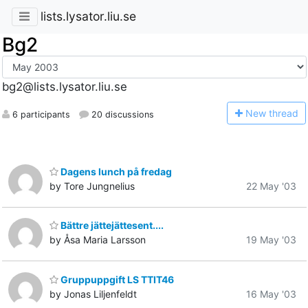
lists.lysator.liu.se
Bg2
bg2@lists.lysator.liu.se
N
ew thread
6 participants
20 discussions
Dagens lunch på fredag
by Tore Jungnelius
22 May '03
Bättre jättejättesent....
by Åsa Maria Larsson
19 May '03
Gruppuppgift LS TTIT46
by Jonas Liljenfeldt
16 May '03