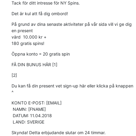
Tack för ditt intresse för NY Spins.
Det är kul att få dig ombord!
På grund av dina senaste aktiviteter på vår sida vill vi ge dig 
en present

värd  10.000 kr +

180 gratis spins!
Öppna konto = 20 gratis spin
FÅ DIN BUNUS HÄR [1]
[2]
Du kan få din present vet sign-up här eller klicka på knappen 
^
KONTO E-POST: [EMAIL]

 NAMN: [FNAME]

 DATUM: 11.04.2018

 LAND: SVERIGE
Skynda! Detta erbjudande slutar om 24 timmar.