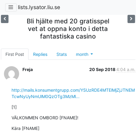
lists.lysator.liu.se
Bli hjälte med 20 gratisspel
vet at oppna konto i detta
fantastiska casino
First Post
Replies
Stats
month
Freja
20 Sep 2018
4:04 a.m.
http://mails.konsumentgrupp.com/YSUzRDE4MTElMjZjJTNEM
TcwNyUyNmUlM0QzOTg3MzMl...
[1]
VÄLKOMMEN OMBORD [FNAME]!
Kära [FNAME]