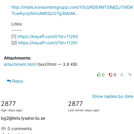
http://mails.konsumentgrupp.com/YSUzRDE4MTElMjZjJTNEM
TcwNyUyNmUlM0QzOTg3MzMl...
Links:

------

[1] 
https://keyaff.com/l/?id=11290
[2] 
https://keyaff.com/l/?id=11291
Attachments:
attachment.html
(text/html — 3.8 KB)
0
0
Reply
Show replies by date
2877
2877
Age (days ago)
Last active (days ago)
bg2@lists.lysator.liu.se
0 comments