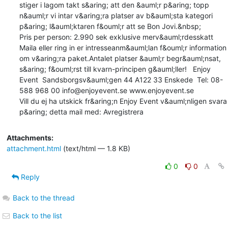
stiger i lagom takt s&aring; att den &auml;r p&aring; topp 
n&auml;r vi intar v&aring;ra platser av b&auml;sta kategori 
p&aring; l&auml;ktaren f&ouml;r att se Bon Jovi.&nbsp;

Pris per person: 2.990 sek exklusive merv&auml;rdesskatt 

Maila eller ring in er intresseanm&auml;lan f&ouml;r information 
om v&aring;ra paket.Antalet platser &auml;r begr&auml;nsat, 
s&aring; f&ouml;rst till kvarn-principen g&auml;ller!   Enjoy 
Event  Sandsborgsv&auml;gen 44 A122 33 Enskede  Tel: 08-
588 968 00 info@enjoyevent.se www.enjoyevent.se

Vill du ej ha utskick fr&aring;n Enjoy Event v&auml;nligen svara 
p&aring; detta mail med: Avregistrera
Attachments:
attachment.html
(text/html — 1.8 KB)
0
0
Reply
Back to the thread
Back to the list