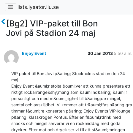
lists.lysator.liu.se
[Bg2] VIP-paket till Bon
Jovi på Stadion 24 maj
Enjoy Event
30 Jan 2013
5:50 a.m.
VIP paket till Bon Jovi p&aring; Stockholms stadion den 24 
maj

Enjoy Event &auml;r stolta &ouml;ver att kunna presentera ett 
riktigt rockarrange&shy;mang som &auml;nd&aring; &auml;r 
personligt och med m&ouml;jlighet till b&aring;de mingel, 
samtal och avskiljdhet. Vi kommer att tr&auml;ffas n&aring;gra 
timmar f&ouml;re konserten p&aring; Enjoy Events VIP-lounge 
p&aring; klasskrogen Pontus. Efter en f&ouml;rdrink med 
snacks och mingel serverar vi en rockmiddag med goda 
drycker. Efter mat och dryck ser vi till att st&auml;mningen 