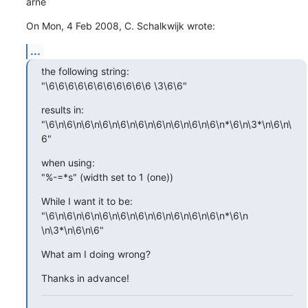
arne
On Mon, 4 Feb 2008, C. Schalkwijk wrote:
...
the following string:

"\6\6\6\6\6\6\6\6\6\6\6 \3\6\6"
results in:

"\6\n\6\n\6\n\6\n\6\n\6\n\6\n\6\n\6\n\6\n*\6\n\3*\n\6\n\
6"
when using:

"%-=*s" (width set to 1 (one))
While I want it to be:

"\6\n\6\n\6\n\6\n\6\n\6\n\6\n\6\n\6\n\6\n*\6\n 
\n\3*\n\6\n\6"
What am I doing wrong?
Thanks in advance!