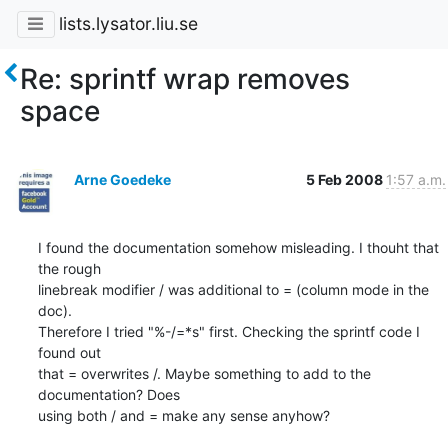
lists.lysator.liu.se
Re: sprintf wrap removes
space
Arne Goedeke
5 Feb 2008
1:57 a.m.
I found the documentation somehow misleading. I thouht that 
the rough 

linebreak modifier / was additional to = (column mode in the 
doc). 

Therefore I tried "%-/=*s" first. Checking the sprintf code I 
found out 

that = overwrites /. Maybe something to add to the 
documentation? Does 

using both / and = make any sense anyhow?