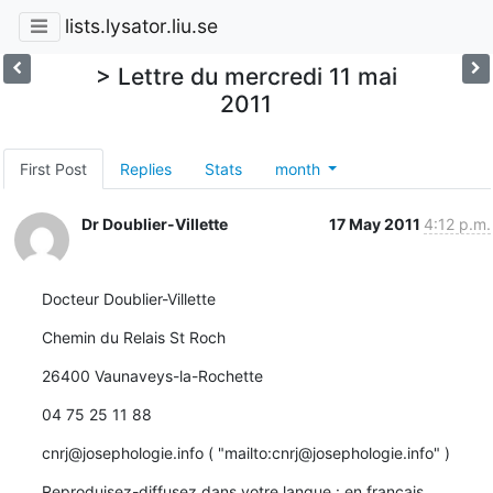
lists.lysator.liu.se
> Lettre du mercredi 11 mai
2011
First Post
Replies
Stats
month
Dr Doublier-Villette
17 May 2011
4:12 p.m.
Docteur Doublier-Villette
Chemin du Relais St Roch
26400 Vaunaveys-la-Rochette
04 75 25 11 88
cnrj@josephologie.info ( "mailto:cnrj@josephologie.info" )
Reproduisez-diffusez dans votre langue : en français, 