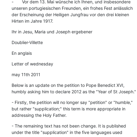
-       Vor dem 13. Mai wünsche ich Ihnen, und insbesondere 
unseren portugiesischen Freunden, ein frohes Fest anlässlich 
der Erscheinung der Heiligen Jungfrau vor den drei kleinen 
Hirten im Jahre 1917.
Ihr in Jesu, Maria und Joseph ergebener
Doublier-Villette
En anglais
Letter of wednesday
may 11th 2011
Below is an update on the petition to Pope Benedict XVI, 
humbly asking him to declare 2012 as the "Year of St Joseph."
- Firstly, the petition will no longer say "petition" or "humble," 
but rather "supplication;" this term is more appropriate in 
addressing the Holy Father.
- The remaining text has not been change. It is published 
under the title "supplication" in the five languages ​​used 