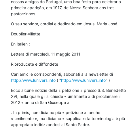
nossos amigos do Portugal, uma boa festa para celebrar a 
primeira aparição, em 1917, de Nossa Senhora aos tres 
pastorzinhos.
O seu servidor, cordial e dedicado em Jesus, Maria José.
Doublier-Villette
En italien :
Lettera di mercoledì, 11 maggio 2011
Riproducete e diffondete
Cari amici e corrispondenti, abbonati alla newsletter di 
http://www.lunivers.info
 ( "
http://www.lunivers.info
" )
Ecco alcune notizie della « petizione » presso S.S. Benedetto 
XVI, nella quale gli si chiede « umilmente » di proclamare il 
2012 « anno di San Giuseppe ».
. In primis, non diciamo più « petizione », anche 
« umilmente », ma diciamo « supplica »: la terminologia è più 
appropriata indirizzandosi al Santo Padre.