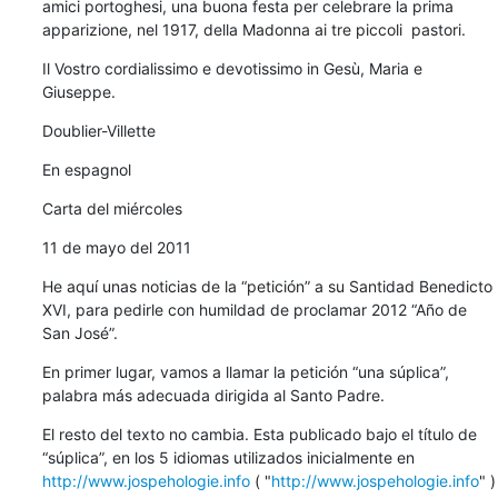
amici portoghesi, una buona festa per celebrare la prima 
apparizione, nel 1917, della Madonna ai tre piccoli  pastori.
Il Vostro cordialissimo e devotissimo in Gesù, Maria e 
Giuseppe.
Doublier-Villette
En espagnol
Carta del miércoles
11 de mayo del 2011
He aquí unas noticias de la “petición” a su Santidad Benedicto 
XVI, para pedirle con humildad de proclamar 2012 “Año de 
San José”.
En primer lugar, vamos a llamar la petición “una súplica”, 
palabra más adecuada dirigida al Santo Padre.
El resto del texto no cambia. Esta publicado bajo el título de 
“súplica”, en los 5 idiomas utilizados inicialmente en 
http://www.jospehologie.info
 ( "
http://www.jospehologie.info
" ) 