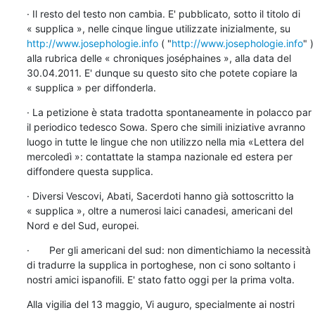
· Il resto del testo non cambia. E' pubblicato, sotto il titolo di 
« supplica », nelle cinque lingue utilizzate inizialmente, su 
http://www.josephologie.info
 ( "
http://www.josephologie.info
" ) 
alla rubrica delle « chroniques joséphaines », alla data del 
30.04.2011. E' dunque su questo sito che potete copiare la 
« supplica » per diffonderla.
· La petizione è stata tradotta spontaneamente in polacco par 
il periodico tedesco Sowa. Spero che simili iniziative avranno 
luogo in tutte le lingue che non utilizzo nella mia «Lettera del 
mercoledì »: contattate la stampa nazionale ed estera per 
diffondere questa supplica.
· Diversi Vescovi, Abati, Sacerdoti hanno già sottoscritto la 
« supplica », oltre a numerosi laici canadesi, americani del 
Nord e del Sud, europei.
·       Per gli americani del sud: non dimentichiamo la necessità 
di tradurre la supplica in portoghese, non ci sono soltanto i 
nostri amici ispanofili. E' stato fatto oggi per la prima volta.
Alla vigilia del 13 maggio, Vi auguro, specialmente ai nostri 