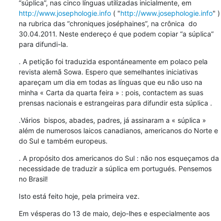
“súplica”, nas cinco línguas utilizadas inicialmente, em 
http://www.josephologie.info
 ( "
http://www.josephologie.info
" ) 
na rubrica das “chroniques joséphaines”, na crônica  do 
30.04.2011. Neste endereço é que podem copiar “a súplica” 
para difundi-la.
. A petição foi traduzida espontáneamente em polaco pela 
revista alemã Sowa. Espero que semelhantes iniciativas 
apareçam um dia em todas as línguas que eu não uso na 
minha « Carta da quarta feira » : pois, contactem as suas 
prensas nacionais e estrangeiras para difundir esta súplica .
.Vários  bispos, abades, padres, já assinaram a « súplica » 
além de numerosos laicos canadianos, americanos do Norte e 
do Sul e também europeus.
. A propósito dos americanos do Sul : não nos esqueçamos da 
necessidade de traduzir a súplica em portugués. Pensemos 
no Brasil!
Isto está feito hoje, pela primeira vez.
Em vésperas do 13 de maio, dejo-lhes e especialmente aos 