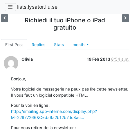
lists.lysator.liu.se
Richiedi il tuo iPhone o iPad
gratuito
First Post
Replies
Stats
month
Olivia
19 Feb 2013
8:54 a.m.
Bonjour,
Votre logiciel de messagerie ne peux pas lire cette newsletter.

Il vous faut un logiciel compatible HTML.
http://emailing.spb-interne.com/display.php?
M=22977266&C=da9a2b12b7dc8ac...