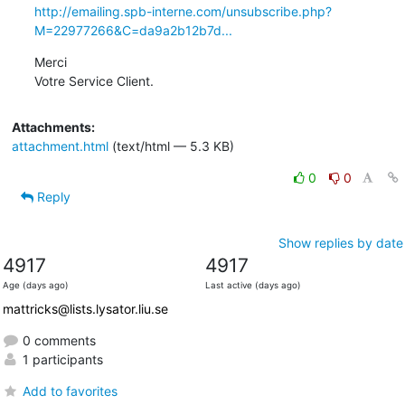
http://emailing.spb-interne.com/unsubscribe.php?
M=22977266&C=da9a2b12b7d...
Merci

Votre Service Client.
Attachments:
attachment.html
(text/html — 5.3 KB)
0
0
Reply
Show replies by date
4917
4917
Age (days ago)
Last active (days ago)
mattricks@lists.lysator.liu.se
0 comments
1 participants
Add to favorites