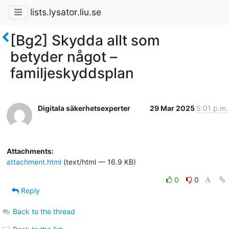
lists.lysator.liu.se
[Bg2] Skydda allt som
betyder något –
familjeskyddsplan
Digitala säkerhetsexperter
29 Mar 2025
5:01 p.m.
Attachments:
attachment.html
(text/html — 16.9 KB)
0
0
Reply
Back to the thread