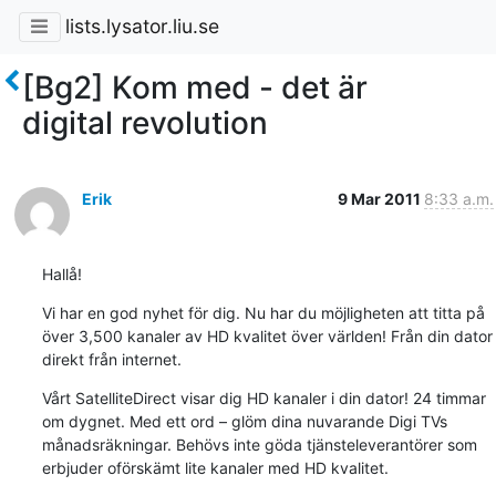
lists.lysator.liu.se
[Bg2] Kom med - det är
digital revolution
Erik
9 Mar 2011
8:33 a.m.
Hallå!
Vi har en god nyhet för dig. Nu har du möjligheten att titta på 
över 3,500 kanaler av HD kvalitet över världen! Från din dator 
direkt från internet.
Vårt SatelliteDirect visar dig HD kanaler i din dator! 24 timmar 
om dygnet. Med ett ord – glöm dina nuvarande Digi TVs 
månadsräkningar. Behövs inte göda tjänsteleverantörer som 
erbjuder oförskämt lite kanaler med HD kvalitet.