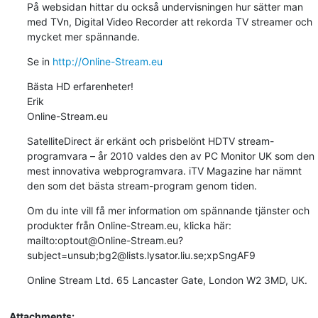
På websidan hittar du också undervisningen hur sätter man 
med TVn, Digital Video Recorder att rekorda TV streamer och 
mycket mer spännande.
Se in 
http://Online-Stream.eu
Bästa HD erfarenheter!

Erik

Online-Stream.eu
SatelliteDirect är erkänt och prisbelönt HDTV stream-
programvara – år 2010 valdes den av PC Monitor UK som den 
mest innovativa webprogramvara. iTV Magazine har nämnt 
den som det bästa stream-program genom tiden.
Om du inte vill få mer information om spännande tjänster och 
produkter från Online-Stream.eu, klicka här: 
mailto:optout@Online-Stream.eu?
subject=unsub;bg2@lists.lysator.liu.se;xpSngAF9
Online Stream Ltd. 65 Lancaster Gate, London W2 3MD, UK.
Attachments: