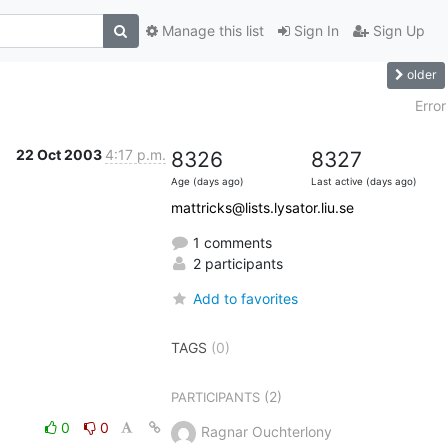
Manage this list
Sign In
Sign Up
older
Error
22 Oct 2003
4:17 p.m.
8326
8327
Age (days ago)
Last active (days ago)
mattricks@lists.lysator.liu.se
1 comments
2 participants
Add to favorites
TAGS
(0)
(2)
PARTICIPANTS
0
0
Ragnar Ouchterlony