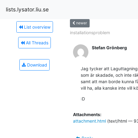
lists.lysator.liu.se
newer
List overview
installationsproblem
All Threads
Stefan Grönberg
Download
Jag tycker att Laguttagninge
som är skadade, och inte räk
samt att man borde kunna få 
vill ha, alla kanske inte vill
:D
Attachments:
attachment.html
(text/html — 9