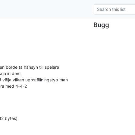
Bugg
n borde ta hänsyn till spelare

na in dem,

välja vilken uppställningstyp man 

 köra med 4-4-2
32 bytes)