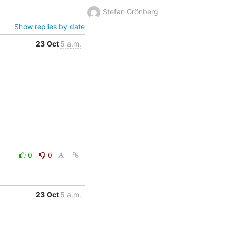
Stefan Grönberg
Show replies by date
23 Oct
5 a.m.
0
0
23 Oct
5 a.m.