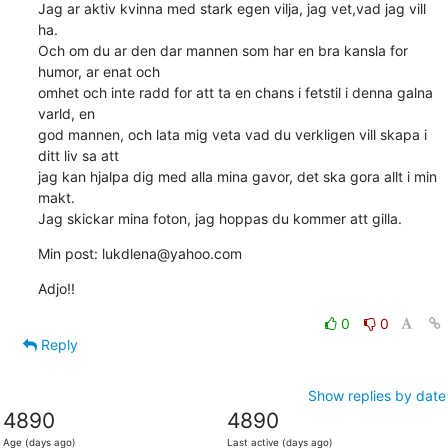
Jag ar aktiv kvinna med stark egen vilja, jag vet,vad jag vill 
ha.

Och om du ar den dar mannen som har en bra kansla for 
humor, ar enat och 

omhet och inte radd for att ta en chans i fetstil i denna galna 
varld, en 

god mannen, och lata mig veta vad du verkligen vill skapa i 
ditt liv sa att 

jag kan hjalpa dig med alla mina gavor, det ska gora allt i min 
makt.

Jag skickar mina foton, jag hoppas du kommer att gilla.
Min post: lukdlena@yahoo.com
Adjo!!
0
0
Reply
Show replies by date
4890
4890
Age (days ago)
Last active (days ago)