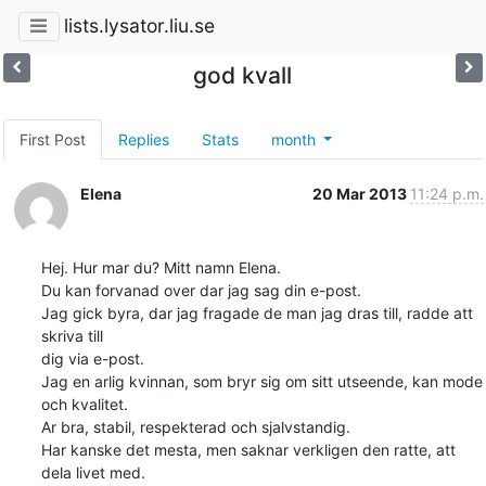
lists.lysator.liu.se
god kvall
First Post
Replies
Stats
month
Elena
20 Mar 2013
11:24 p.m.
Hej. Hur mar du? Mitt namn Elena. 

Du kan forvanad over dar jag sag din e-post. 

Jag gick byra, dar jag fragade de man jag dras till, radde att 
skriva till 

dig via e-post.

Jag en arlig kvinnan, som bryr sig om sitt utseende, kan mode 
och kvalitet. 

Ar bra, stabil, respekterad och sjalvstandig.

Har kanske det mesta, men saknar verkligen den ratte, att 
dela livet med. 
