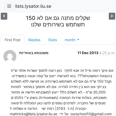
lists.lysator.liu.se
150 שקלים מתנה גם אם לא
תשתמש בשירותים שלנו
First Post
Replies
Stats
month
4:25 p.m.
11 Dec 2013
משכנתא באחריות
אם אינך רואה מייל זה אנא לחץ/י  כאן רוצה לחסוך עשרות אלפי ש"ח 
בהוצאת המשכנתא???  בוא לפגישת ייעוץ על קפה ועוגה במשרדינו  
וקבל 150 ש"ח גם אם לא תשתמש בשרותינו או פגישה ללא תשלום 
בביתך אם הוא בין חדרה לגדרה. אם לא תחסוך במחזור  לפחות 
20,000 ש"ח - לא תשלם כלל! ייעוץ למשכנתא חדשה או מחזור 
משכנתא, בעלות שירות הנמוכה (משמעותית) בשוק ע"י כלכלנים 
מנוסים של החברה. לפרטים נוספים לחצו כאן המכללה לרפואה 
טבעית |ת.ד. 3193| רמת ישי    הודעה זו נשלחה ל- 
mattricks@lists.lysator.liu.se  על ידי  ourschool10@gmail.com  