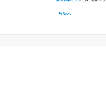
attachment.html
(text/html — 3.
Reply