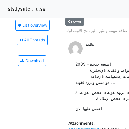
lists.lysator.liu.se
newer
List overview
اضافه مهمه ومثيرة لبرنامج الاوت لوك
All Threads
عائدة
Download
صيغة جديدة – 2009!

            البرنامج الأمثل للقواعد والكتابة بالإنجليزية

            لكي تُثري وتُحسن كتابتك ومستواك باللغة الإنجليزية سنعرِض عليك برنامج يفحص لك الإملاء والقواعد وعلامات إستفهامية بالإضافة 
الى قواميس وثروة لغوية.
à فحص القواعد  à ثروة لغوية  à إثراء النص  

احصل عليها الآن!
Attachments: