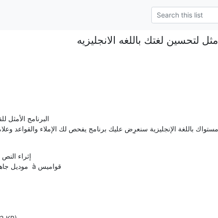
مثل لتحسين لغتك باللغه الانجليزيه
                  à فحص الإملاء  à موديل جاهز  à قواميس