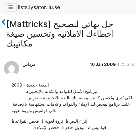
lists.lysator.liu.se
[Mattricks] حل نهائي لتصحيح
اخطاءك الاملائيه وتحسين صيغة
مكاتيبك
4:25 a.m.
16 Jan 2009
مرداس
صيغة جديدة – 2009!

            البرنامج الأمثل للقواعد والكتابة بالإنجليزية

            لكي تُثري وتُحسن كتابتك ومستواك باللغة الإنجليزية سنعرِض 
عليك برنامج يفحص لك الإملاء والقواعد وعلامات إستفهامية بالإضافة 
الى قواميس وثروة لغوية.
à فحص القواعد  à ثروة لغوية  à إثراء النص  

                  à فحص الإملاء  à موديل جاهز  à قواميس