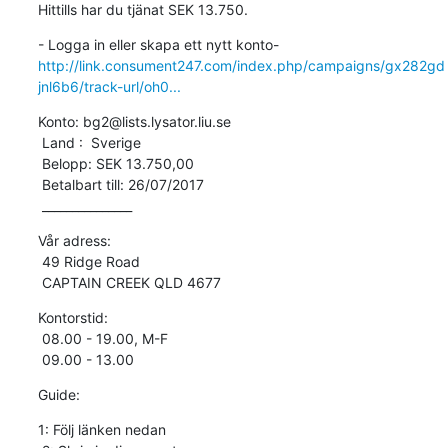
Hittills har du tjänat SEK 13.750.
http://link.consument247.com/index.php/campaigns/gx282gd
jnl6b6/track-url/oh0...
Konto: bg2@lists.lysator.liu.se

 Land :  Sverige

 Belopp: SEK 13.750,00

 Betalbart till: 26/07/2017

 _______________
Vår adress:

 49 Ridge Road

 CAPTAIN CREEK QLD 4677
Kontorstid:

 08.00 - 19.00, M-F

 09.00 - 13.00
Guide:
1: Följ länken nedan
