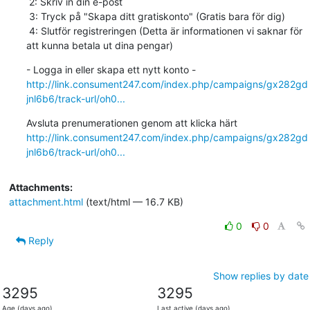
 2: Skriv in din e-post

 3: Tryck på "Skapa ditt gratiskonto" (Gratis bara för dig)

 4: Slutför registreringen (Detta är informationen vi saknar för

att kunna betala ut dina pengar)
http://link.consument247.com/index.php/campaigns/gx282gd
jnl6b6/track-url/oh0...
http://link.consument247.com/index.php/campaigns/gx282gd
jnl6b6/track-url/oh0...
Attachments:
attachment.html
(text/html — 16.7 KB)
0
0
Reply
Show replies by date
3295
3295
Age (days ago)
Last active (days ago)