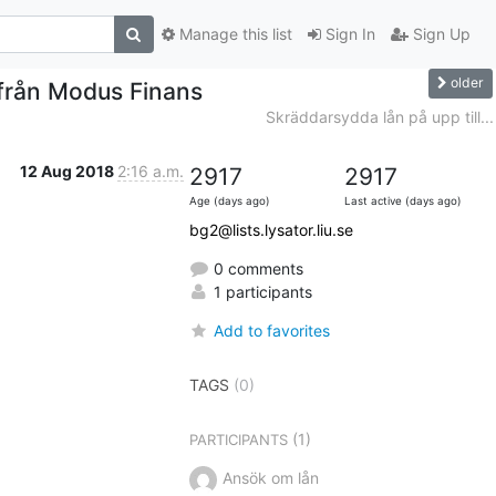
Manage this list
Sign In
Sign Up
older
 från Modus Finans
Skräddarsydda lån på upp till...
12 Aug 2018
2:16 a.m.
2917
2917
Age (days ago)
Last active (days ago)
bg2@lists.lysator.liu.se
0 comments
1 participants
Add to favorites
TAGS
(0)
(1)
PARTICIPANTS
Ansök om lån