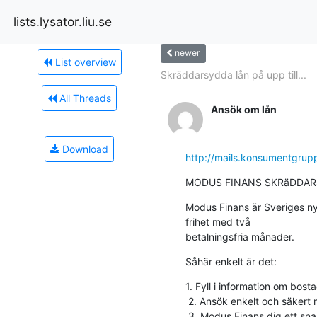
lists.lysator.liu.se
newer
List overview
Skräddarsydda lån på upp till...
All Threads
Ansök om lån
Download
http://mails.konsumentg
MODUS FINANS SKRäDDARS
Modus Finans är Sveriges nya
frihet med två

betalningsfria månader.
Såhär enkelt är det:
1. Fyll i information om bost
 2. Ansök enkelt och säkert med BankID, 

 3. Modus Finans dig ett snabbt svar. 
