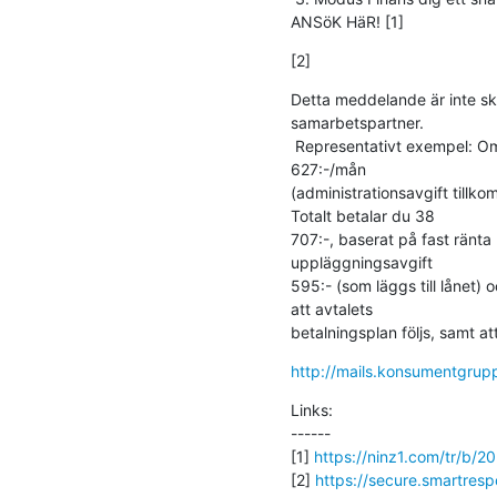
ANSöK HäR! [1]
[2]
Detta meddelande är inte ski
samarbetspartner.

 Representativt exempel: Om du lånar 20 000:- i 72 månader så betalar du

627:-/mån

(administrationsavgift tillko
Totalt betalar du 38

707:-, baserat på fast ränta
uppläggningsavgift

595:- (som läggs till lånet) 
att avtalets

betalningsplan följs, samt at
http://mails.konsumentg
Links:

------

[1] 
https://ninz1.com/tr/b/
[2] 
https://secure.smartr