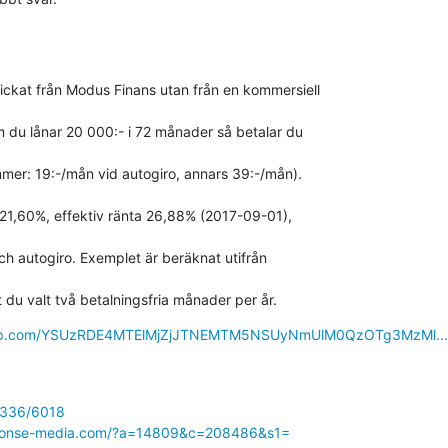
ckat från Modus Finans utan från en kommersiell

mmer: 19:-/mån vid autogiro, annars 39:-/mån).

 21,60%, effektiv ränta 26,88% (2017-09-01),

och autogiro. Exemplet är beräknat utifrån

t du valt två betalningsfria månader per år.
rupp.com/YSUzRDE4MTElMjZjJTNEMTM5NSUyNmUlM0QzOTg3MzMl...
20336/6018
esponse-media.com/?a=14809&c=208486&s1=