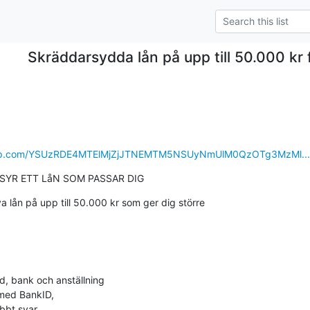
Skräddarsydda lån på upp till 50.000 kr
rupp.com/YSUzRDE4MTElMjZjJTNEMTM5NSUyNmUlM0QzOTg3MzMl...
YR ETT LåN SOM PASSAR DIG
 lån på upp till 50.000 kr som ger dig större

ad, bank och anställning
