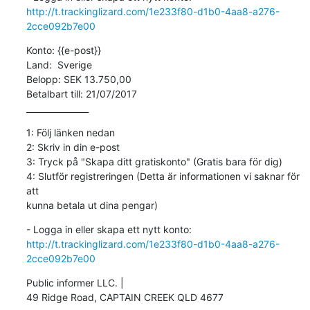
http://t.trackinglizard.com/1e233f80-d1b0-4aa8-a276-
2cce092b7e00
Konto: {{e-post}}

Land​​​​​​​​​​:  Sverige

Belopp: SEK 13.750,00

Betalbart till: 21/07/2017

_______________
1: Följ länken nedan

2: Skriv in din e-post

3: Tryck på "Skapa ditt gratiskonto" (Gratis bara för dig)

4: Slutför registreringen (Detta är informationen vi saknar för 
att

kunna betala ut dina pengar)
http://t.trackinglizard.com/1e233f80-d1b0-4aa8-a276-
2cce092b7e00
Public informer LLC. |

49 Ridge Road, CAPTAIN CREEK QLD 4677