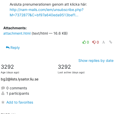
http://nam-mails.com/iem/unsubscribe.php?
M=7372877&C=bf97a640eda9513bef1...
Attachments:
attachment.html
(text/html — 16.6 KB)
0
0
Reply
Show replies by date
3292
3292
Age (days ago)
Last active (days ago)
bg2@lists.lysator.liu.se
0 comments
1 participants
Add to favorites