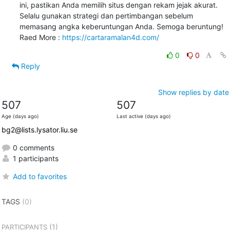
ini, pastikan Anda memilih situs dengan rekam jejak akurat. 
Selalu gunakan strategi dan pertimbangan sebelum 
memasang angka keberuntungan Anda. Semoga beruntung!

Raed More : 
https://cartaramalan4d.com/
0
0
Reply
Show replies by date
507
507
Age (days ago)
Last active (days ago)
bg2@lists.lysator.liu.se
0 comments
1 participants
Add to favorites
TAGS
(0)
(1)
PARTICIPANTS