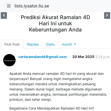
lists.lysator.liu.se
Prediksi Akurat Ramalan 4D
Hari Ini untuk
Keberuntungan Anda
First Post
Replies
Stats
month
cartaramalandd＠gmail.com
20 Mar 2025
3:14 p.m.
Apakah Anda mencari ramalan 4D hari ini yang akurat dan 
terpercaya? Banyak orang ingin mengetahui angka 
keberuntungan mereka untuk meningkatkan peluang 
menang. Dalam dunia togel, berbagai metode digunakan 
untuk meramalkan angka, termasuk perhitungan matematis, 
primbon, dan tafsir mimpi.
Bagaimana Cara Mendapatkan Ramalan 4D Hari Ini?
