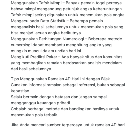
Menggunakan Tafsir Mimpi – Banyak pemain togel percaya 
bahwa mimpi mengandung petunjuk angka keberuntungan. 
Tafsir mimpi sering digunakan untuk menemukan pola angka.

Mengacu pada Data Statistik – Beberapa pemain 
menganalisis hasil sebelumnya untuk menemukan pola yang 
bisa menjadi acuan angka berikutnya.

Menggunakan Perhitungan Numerologi – Beberapa metode 
numerologi dapat membantu menghitung angka yang 
mungkin muncul dalam undian hari ini.

Mengikuti Prediksi Pakar – Ada banyak situs dan komunitas 
yang membagikan ramalan berdasarkan analisis mendalam 
dari hasil sebelumnya.
Tips Menggunakan Ramalan 4D Hari Ini dengan Bijak

Gunakan informasi ramalan sebagai referensi, bukan sebagai 
kepastian.

Selalu bermain dengan batasan dan jangan sampai 
mengganggu keuangan pribadi.

Cobalah berbagai metode dan bandingkan hasilnya untuk 
menemukan pola terbaik.
Jika Anda mencari sumber terpercaya untuk ramalan 4D hari 