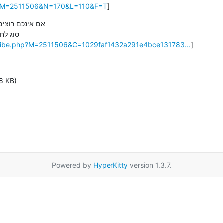
php?M=2511506&N=170&L=110&F=T
]
אם אינכם רוצי

סוג לח

cribe.php?M=2511506&C=1029faf1432a291e4bce131783...
]
8 KB)
Powered by
HyperKitty
version 1.3.7.