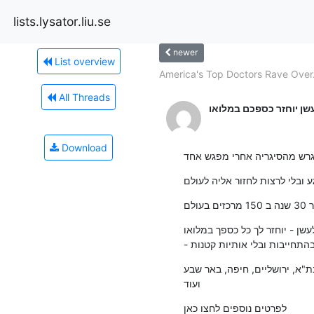
lists.lysator.liu.se
newer
List overview
America's Top Doctors Rave Over.
All Threads
שן יוחזר כספכם במלואו
Download
רש מהסיגריה אחרי מפגש אחד
 ובלי לרצות לחזור אליה לעולם
עולם
שן - יוחזר לך כל כספך במלואו
- התחייבות ובלי אותיות קטנות
ת"א, ירושליים, חיפה, באר שבע
ועוד
לפרטים נוספים לחצו כאן
