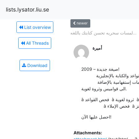
lists.lysator.liu.se
newer
List overview
لمسات سحريه تحسن كتابتك باللغه...
All Threads
أميرة
Download
صيغة جديدة – 2009!

            البرنامج الأمثل للقواعد والكتابة بالإنجليزية

            لكي تُثري وتُحسن كتابتك ومستواك باللغة الإنجليزية سنعرِض عليك برنامج يفحص لك الإملاء والقواعد وعلامات إستفهامية بالإضافة 
الى قواميس وثروة لغوية.
à فحص القواعد  à ثروة لغوية  à إثراء النص  

احصل عليها الآن!
Attachments: