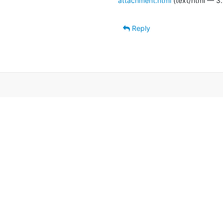
attachment.html
(text/html — 3.
Reply