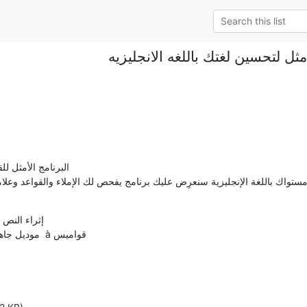
مثل لتحسين لغتك باللغه الانجليزيه
                  à فحص الإملاء  à موديل جاهز  à قواميس