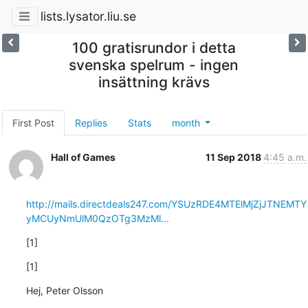
lists.lysator.liu.se
100 gratisrundor i detta
svenska spelrum - ingen
insättning krävs
First Post
Replies
Stats
month
Hall of Games
11 Sep 2018
4:45 a.m.
http://mails.directdeals247.com/YSUzRDE4MTElMjZjJTNEMTY
yMCUyNmUlM0QzOTg3MzMl...
[1]
[1]
Hej, Peter Olsson