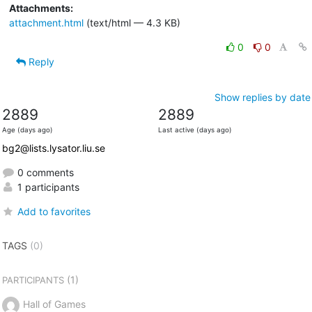
Attachments:
attachment.html
(text/html — 4.3 KB)
0
0
Reply
Show replies by date
2889
2889
Age (days ago)
Last active (days ago)
bg2@lists.lysator.liu.se
0 comments
1 participants
Add to favorites
TAGS
(0)
(1)
PARTICIPANTS
Hall of Games