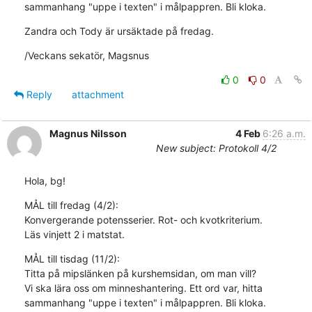
sammanhang "uppe i texten" i målpappren. Bli kloka.
Zandra och Tody är ursäktade på fredag.
/Veckans sekatör, Magsnus
0
0
Reply
attachment
Magnus Nilsson
4 Feb
6:26 a.m.
New subject: Protokoll 4/2
Hola, bg!
MÅL till fredag (4/2):

Konvergerande potensserier. Rot- och kvotkriterium.

Läs vinjett 2 i matstat.
MÅL till tisdag (11/2):

Titta på mipslänken på kurshemsidan, om man vill?

Vi ska lära oss om minneshantering. Ett ord var, hitta 
sammanhang "uppe i texten" i målpappren. Bli kloka.