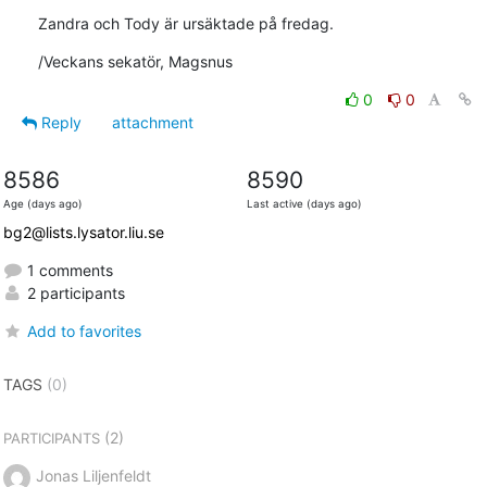
Zandra och Tody är ursäktade på fredag.
/Veckans sekatör, Magsnus
0
0
Reply
attachment
8586
8590
Age (days ago)
Last active (days ago)
bg2@lists.lysator.liu.se
1 comments
2 participants
Add to favorites
TAGS
(0)
(2)
PARTICIPANTS
Jonas Liljenfeldt