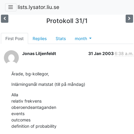
lists.lysator.liu.se
Protokoll 31/1
First Post
Replies
Stats
month
Jonas Liljenfeldt
31 Jan 2003
6:38 a.m.
Ärade, bg-kollegor,
Inlärningsmål matstat (till på måndag)
Alla

relativ frekvens

oberoendeantaganden

events

outcomes

definition of probability