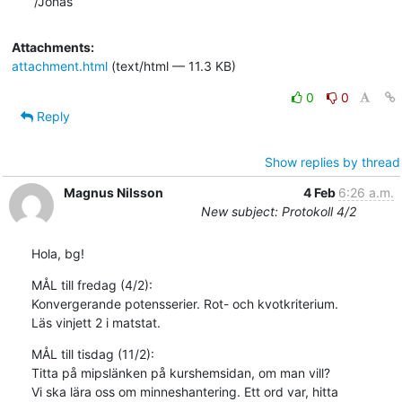
/Jonas
Attachments:
attachment.html
(text/html — 11.3 KB)
0
0
Reply
Show replies by thread
Magnus Nilsson
4 Feb
6:26 a.m.
New subject: Protokoll 4/2
Hola, bg!
MÅL till fredag (4/2):

Konvergerande potensserier. Rot- och kvotkriterium.

Läs vinjett 2 i matstat.
MÅL till tisdag (11/2):

Titta på mipslänken på kurshemsidan, om man vill?

Vi ska lära oss om minneshantering. Ett ord var, hitta 