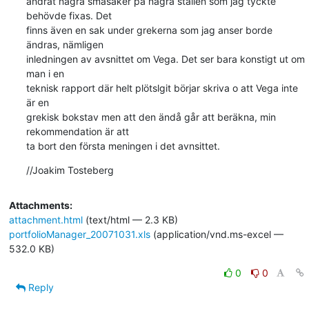
ändrat några småsaker på några ställen som jag tyckte 
behövde fixas. Det

finns även en sak under grekerna som jag anser borde 
ändras, nämligen

inledningen av avsnittet om Vega. Det ser bara konstigt ut om 
man i en

teknisk rapport där helt plötslgit börjar skriva o att Vega inte 
är en

grekisk bokstav men att den ändå går att beräkna, min 
rekommendation är att

ta bort den första meningen i det avnsittet.
//Joakim Tosteberg
Attachments:
attachment.html
(text/html — 2.3 KB)
portfolioManager_20071031.xls
(application/vnd.ms-excel —
532.0 KB)
0
0
Reply