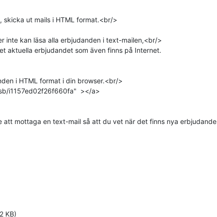
e, skicka ut mails i HTML format.<br/>

 inte kan läsa alla erbjudanden i text-mailen,<br/>

l det aktuella erbjudandet som även finns på Internet.

anden i HTML format i din browser.<br/>

/sb/i1157ed02f26f660fa"  ></a>

tt mottaga en text-mail så att du vet när det finns nya erbjudanden t
2 KB)