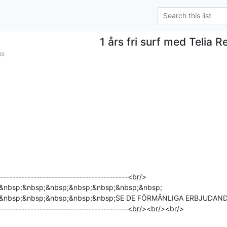
1 års fri surf med Telia Ref
us
------------------------------------------<br/>

&nbsp;&nbsp;&nbsp;&nbsp;&nbsp;&nbsp;&nbsp;

&nbsp;&nbsp;&nbsp;&nbsp;&nbsp;SE DE FÖRMÅNLIGA ERBJUDANDE
--------------------------------------------<br/><br/><br/>