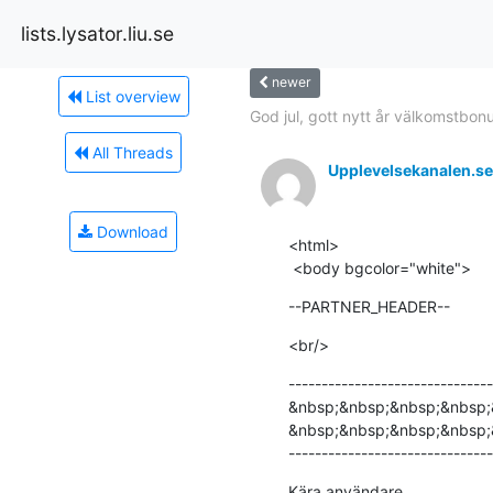
lists.lysator.liu.se
newer
List overview
God jul, gott nytt år välkomstbon
All Threads
Upplevelsekanalen.se
Download
<html>

 <body bgcolor="white">
--PARTNER_HEADER--
<br/>
-------------------------------
&nbsp;&nbsp;&nbsp;&nbsp;
&nbsp;&nbsp;&nbsp;&nbsp;
-----------------------------
Kära användare.
