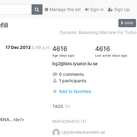
Manage this list
Sign In
Sign Up
older
ill
Dynamic Balancing Machine For Turbo
17 Dec 2013
5:49 a.m.
4616
4616
Age (days ago)
Last active (days ago)
bg2@lists.lysator.liu.se
0 comments
1 participants
Add to favorites
TAGS
(0)
NA...<br/>

(1)
PARTICIPANTS
Upplevelsekanalen.se