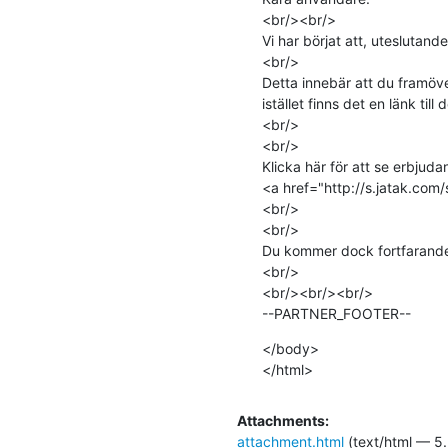
<br/><br/>

Vi har börjat att, uteslutand
<br/>

Detta innebär att du framöver
istället finns det en länk til
<br/>

<br/>

Klicka här för att se erbjud
<a href="http://s.jatak.com
<br/>

<br/>

Du kommer dock fortfarande a
<br/>

<br/><br/><br/>

--PARTNER_FOOTER--
</body>

</html>
Attachments:
attachment.html
(text/html — 5.