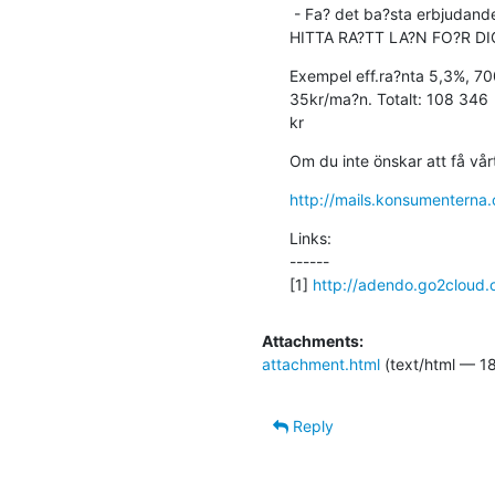
 - Fa? det ba?sta erbjudandet utifra?n din situation 

HITTA RA?TT LA?N FO?R DIG
Exempel eff.ra?nta 5,3%, 700
35kr/ma?n. Totalt: 108 346

kr
Om du inte önskar att få vår
http://mails.konsumente
Links:

------

[1] 
http://adendo.go2cloud.o
Attachments:
attachment.html
(text/html — 18
Reply