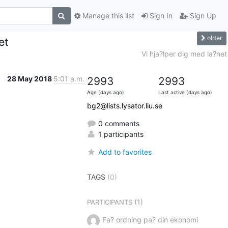
Manage this list
Sign In
Sign Up
older
et
Vi hja?lper dig med la?net
28 May 2018
5:01 a.m.
2993
2993
Age (days ago)
Last active (days ago)
bg2@lists.lysator.liu.se
0 comments
1 participants
Add to favorites
TAGS
(0)
(1)
PARTICIPANTS
Fa? ordning pa? din ekonomi