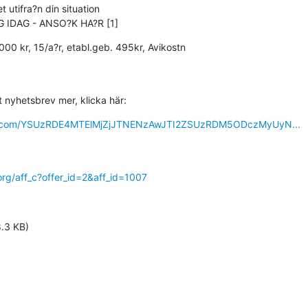
 IDAG - ANSO?K HA?R [1]
00 kr, 15/a?r, etabl.geb. 495kr, Avikostn

t nyhetsbrev mer, klicka här:
rna.com/YSUzRDE4MTElMjZjJTNENzAwJTI2ZSUzRDM5ODczMyUyN...
rg/aff_c?offer_id=2&aff_id=1007
.3 KB)