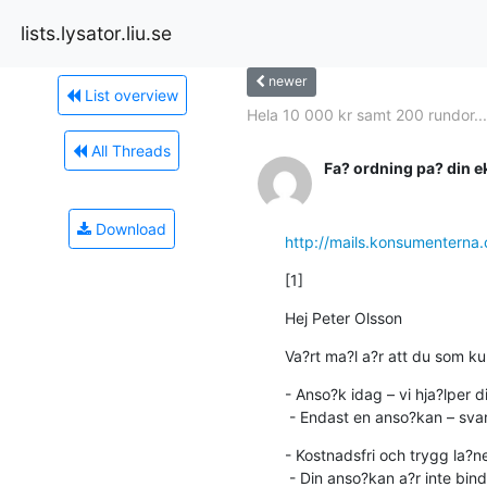
lists.lysator.liu.se
newer
List overview
Hela 10 000 kr samt 200 rundor...
All Threads
Fa? ordning pa? din 
Download
http://mails.konsumente
[1]
Hej Peter Olsson
Va?rt ma?l a?r att du som k
- Anso?k idag – vi hja?lper d
 - Endast en anso?kan – svar
- Kostnadsfri och trygg la?n
 - Din anso?kan a?r inte bindande
