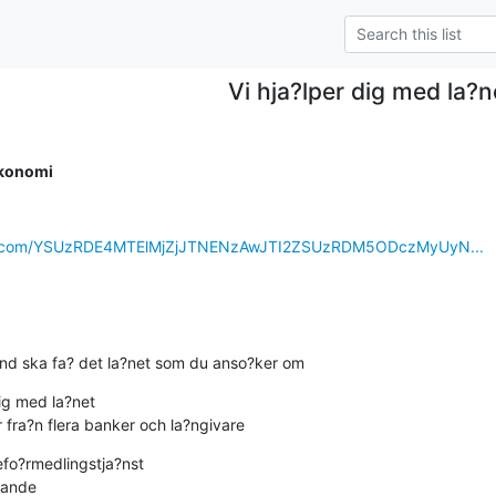
Vi hja?lper dig med la?n
ekonomi
rna.com/YSUzRDE4MTElMjZjJTNENzAwJTI2ZSUzRDM5ODczMyUyN...
und ska fa? det la?net som du anso?ker om
ig med la?net

 fra?n flera banker och la?ngivare
efo?rmedlingstja?nst
