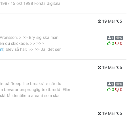
1997 15 okt 1998 Första digitala
19 Mar '05
 Aronsson: > >> Bry sig ska man
1
0
ionen du skickade. >> >>>
0
0
ml
) blev så här: >> >> Ja, det ser
19 Mar '05
in på "keep line breaks" > när du
1
0
m bevarar ursprunglig textbredd. Eller
0
0
skt få identifiera arean) som ska
19 Mar '05