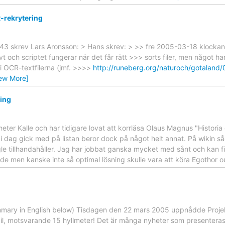
-rekrytering
.43 skrev Lars Aronsson: > Hans skrev: > >> fre 2005-03-18 klockan
vt och scriptet fungerar när det får rätt >>> sorts filer, men något har
 OCR-textfilerna (jmf. >>>>
http://runeberg.org/naturoch/gotaland/
iew More]
ning
 heter Kalle och har tidigare lovat att korrläsa Olaus Magnus "Histor
ag i dag gick med på listan beror dock på något helt annat. På wikin såg
 tillhandahåller. Jag har jobbat ganska mycket med sånt och kan fixa
nde men kanske inte så optimal lösning skulle vara att köra Egothor
mmary in English below) Tisdagen den 22 mars 2005 uppnådde Proj
imil, motsvarande 15 hyllmeter! Det är många nyheter som presenteras