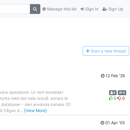
Manage this list
Sign In
Sign Up
Start a n
ew thread
12 Feb '26
era operatorer. Ur rent teoretiskt
6
6
 nytta med det hela också: annars är
0
0
om databaser - den använde kanske 20
Så frågan ä
…
[View More]
01 Apr '05