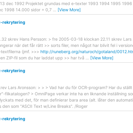
r: 13 dec 1992 Projektet grundas med e-texter 1993 1994 1995 1996 
ec 1998 14.000 sidor = 0,7
…
[View More]
-rekrytering
9.32 skrev Hans Persson: > fre 2005-03-18 klockan 22.11 skrev Lars
fungerar när det får rätt >> sorts filer, men något har blivit fel i vers
textfilerna (jmf. >>>
http://runeberg.org/naturoch/gotaland/0012.ht
Den ZIP-fil som du har laddat upp >> har två
…
[View More]
-rekrytering
rev Lars Aronsson: > > > Vad har du för OCR-program? Har du ställt 
r"-filkatalogen? > OmniPage verkar inte ha en liknande inställning so
lyckats med det, för man definierar bara area (alt. låter den automati
s den som "ASCII Text w/Line Breaks". /Roger
-rekrytering