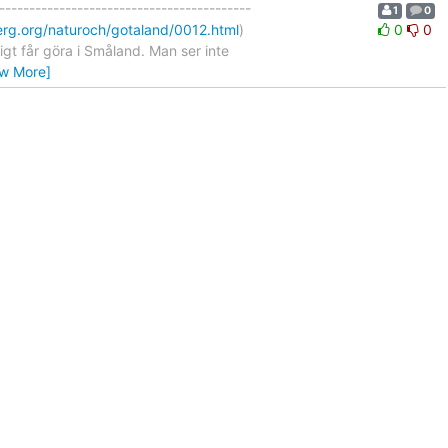
-----------------------------------------
1
0
erg.org/naturoch/gotaland/0012.html
)
0
0
gt får göra i Småland. Man ser inte
ew More]