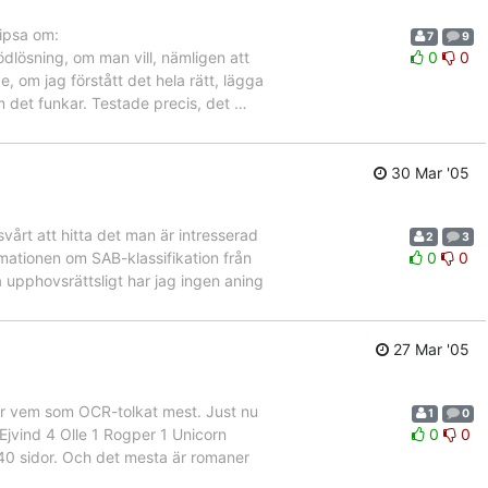
tipsa om:
7
9
ödlösning, om man vill, nämligen att
0
0
 om jag förstått det hela rätt, lägga
om det funkar. Testade precis, det
…
30 Mar '05
vårt att hitta det man är intresserad
2
3
rmationen om SAB-klassifikation från
0
0
 upphovsrättsligt har jag ingen aning
27 Mar '05
sar vem som OCR-tolkat mest. Just nu
1
0
 Ejvind 4 Olle 1 Rogper 1 Unicorn
0
0
40 sidor. Och det mesta är romaner