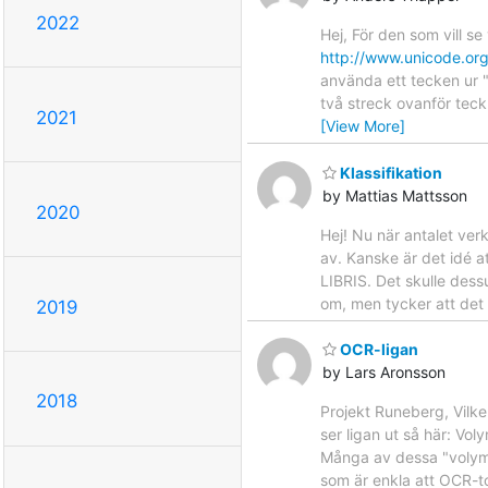
2022
Hej, För den som vill se
http://www.unicode.org
använda ett tecken ur "
två streck ovanför teck
2021
[View More]
Klassifikation
by Mattias Mattsson
2020
Hej! Nu när antalet ver
av. Kanske är det idé a
LIBRIS. Det skulle dess
om, men tycker att det 
2019
OCR-ligan
by Lars Aronsson
2018
Projekt Runeberg, Vilk
ser ligan ut så här: Vol
Många av dessa "volyme
som är enkla att OCR-to