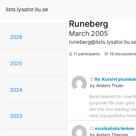
lists.lysator.liu.se
Runeberg
March 2005
2026
runeberg@lists.lysator.liu.s
11 participants
19 discussion
2025
Re: Kursivt plustec
by Anders Thulin
2024
Bertil Holmstr?m <berti
synpunkt får man göra a
det inte stor mening m
olika typografiska forme
2023
musikaliska tecken
by Anders Thapper