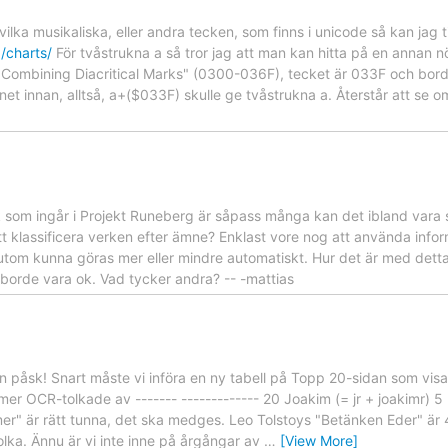
 vilka musikaliska, eller andra tecken, som finns i unicode så kan jag 
/charts/
För tvåstrukna a så tror jag att man kan hitta på en annan n
Combining Diacritical Marks" (0300-036F), tecket är 033F och borde,
net innan, alltså, a+($033F) skulle ge tvåstrukna a. Återstår att se 
k som ingår i Projekt Runeberg är såpass många kan det ibland vara s
tt klassificera verken efter ämne? Enklast vore nog att använda info
utom kunna göras mer eller mindre automatiskt. Hur det är med detta
borde vara ok. Vad tycker andra? -- -mattias
en påsk! Snart måste vi införa en ny tabell på Topp 20-sidan som vi
ymer OCR-tolkade av ------- ------------- 20 Joakim (= jr + joakimr) 5
r" är rätt tunna, det ska medges. Leo Tolstoys "Betänken Eder" är 
lka. Ännu är vi inte inne på årgångar av
…
[View More]