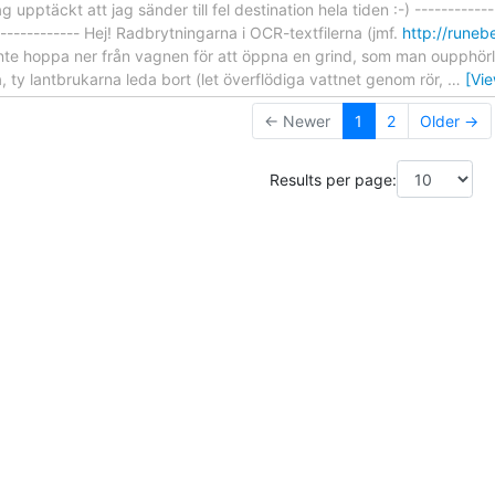
upptäckt att jag sänder till fel destination hela tiden :-) -------------
-------------- Hej! Radbrytningarna i OCR-textfilerna (jmf.
http://runeb
nte hoppa ner från vagnen för att öppna en grind, som man oupphörli
, ty lantbrukarna leda bort (let överflödiga vattnet genom rör,
…
[Vi
← Newer
1
2
Older →
Results per page: