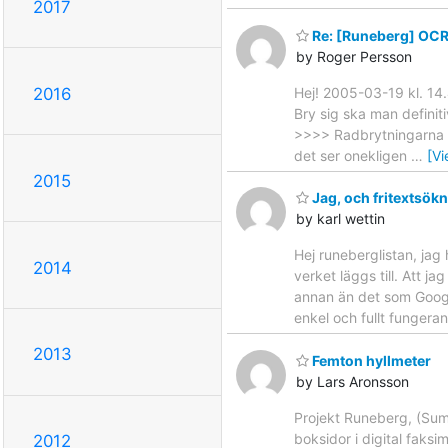
2017
Re: [Runeberg] OCR
by Roger Persson
Hej! 2005-03-19 kl. 14
2016
Bry sig ska man definiti
>>>> Radbrytningarna i
det ser onekligen
…
[V
2015
Jag, och fritextsök
by karl wettin
Hej runeberglistan, jag
2014
verket läggs till. Att j
annan än det som Google
enkel och fullt fungera
2013
Femton hyllmeter
by Lars Aronsson
Projekt Runeberg, (Su
boksidor i digital faks
2012