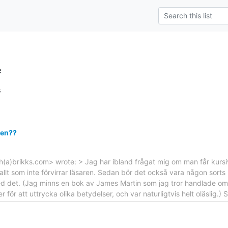
e
s
ken??
lh(a)brikks.com> wrote: > Jag har ibland frågat mig om man får kursiv
llt som inte förvirrar läsaren. Sedan bör det också vara någon sorts
ed det. (Jag minns en bok av James Martin som jag tror handlade 
r för att uttrycka olika betydelser, och var naturligtvis helt oläslig.) 