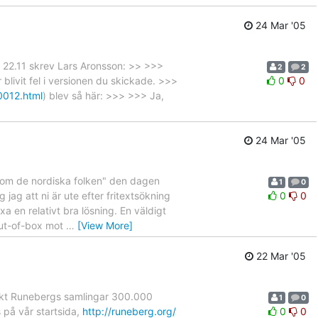
24 Mar '05
 22.11 skrev Lars Aronsson: >> >>>
2
2
 blivit fel i versionen du skickade. >>>
0
0
0012.html
) blev så här: >>> >>> Ja,
24 Mar '05
ia om de nordiska folken" den dagen
1
0
 jag att ni är ute efter fritextsökning
0
0
 en relativt bra lösning. En väldigt
 out-of-box mot
…
[View More]
22 Mar '05
ekt Runebergs samlingar 300.000
1
0
 på vår startsida,
http://runeberg.org/
0
0