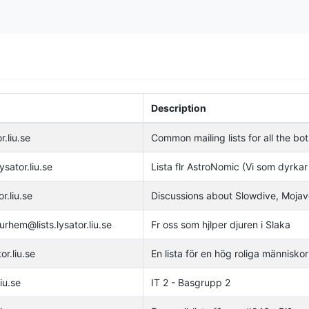
Description
r.liu.se
Common mailing lists for all the bot
ysator.liu.se
Lista flr AstroNomic (Vi som dyrka
r.liu.se
Discussions about Slowdive, Mojav
rhem@lists.lysator.liu.se
Fr oss som hjlper djuren i Slaka
or.liu.se
En lista för en hög roliga människ
iu.se
IT 2 - Basgrupp 2