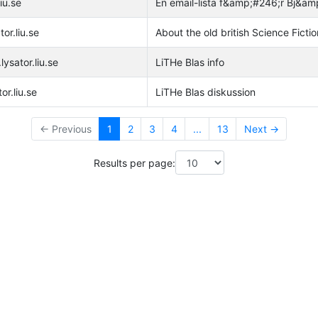
iu.se
En email-lista f&amp;#246;r Bj&a
or.liu.se
About the old british Science Fictio
lysator.liu.se
LiTHe Blas info
or.liu.se
LiTHe Blas diskussion
← Previous
1
2
3
4
...
13
Next →
Results per page: