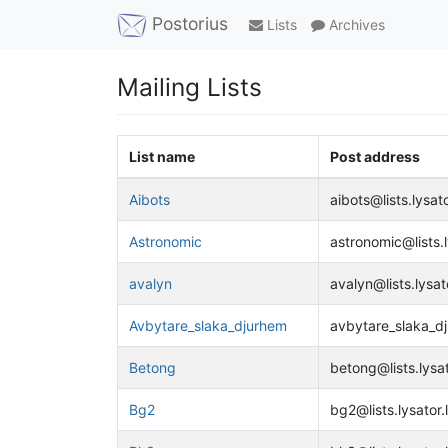
Postorius
Lists
Archives
Mailing Lists
List name
Post address
Aibots
aibots@lists.lysato
Astronomic
astronomic@lists.l
avalyn
avalyn@lists.lysato
Avbytare_slaka_djurhem
avbytare_slaka_dju
Betong
betong@lists.lysat
Bg2
bg2@lists.lysator.l