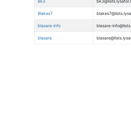
Bk3
bk3@lists.lysator.l
Blakes7
blakes7@lists.lysat
blasare-info
blasare-info@lists.
blasare
blasare@lists.lysat