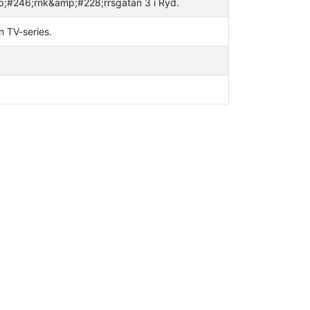
mp;#246;rnk&amp;#228;rrsgatan 3 i Ryd.
n TV-series.