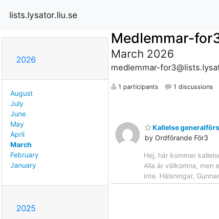
lists.lysator.liu.se
Medlemmar-for
March 2026
2026
medlemmar-for3@lists.lysato
1 participants
1 discussions
August
July
June
May
Kallelse generalfö
April
by Ordförande För3
March
February
Hej, här kommer kallel
January
Alla är välkomna, men e
inte. Hälsningar, Gunn
2025