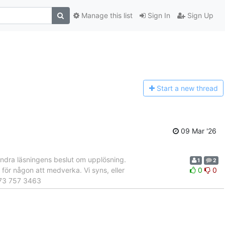
Manage this list
Sign In
Sign Up
Start a n
ew thread
09 Mar '26
andra läsningens beslut om upplösning.
1
2
 för någon att medverka. Vi syns, eller
0
0
673 757 3463