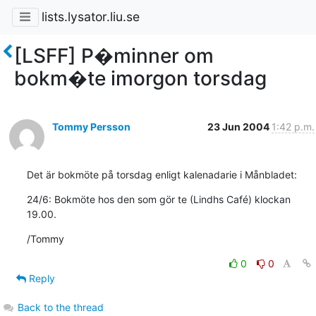
lists.lysator.liu.se
[LSFF] P�minner om
bokm�te imorgon torsdag
Tommy Persson
23 Jun 2004
1:42 p.m.
Det är bokmöte på torsdag enligt kalenadarie i Månbladet:
24/6: Bokmöte hos den som gör te (Lindhs Café) klockan 
19.00.
/Tommy
0
0
Reply
Back to the thread