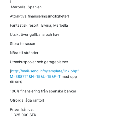
i 

 Marbella, Spanien
Attraktiva finansieringsmöjligheter!
Fantastisk resort i Elviria, Marbella
Utsikt över golfbana och hav
Stora terrasser
Nära till stränder
Utomhuspooler och garageplatser
[
http://mail-send.info/template/link.php?
M=388774&N=15&L=15&F=T
 med upp

till 40%
100% finansiering från spanska banker
Otroliga låga räntor!
Priser från ca.

 1.325.000 SEK