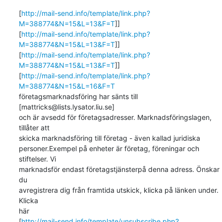
[
http://mail-send.info/template/link.php?
M=388774&N=15&L=13&F=T
]]

[
http://mail-send.info/template/link.php?
M=388774&N=15&L=13&F=T
]]

[
http://mail-send.info/template/link.php?
M=388774&N=15&L=13&F=T
]]

[
http://mail-send.info/template/link.php?
M=388774&N=15&L=16&F=T
företagsmarknadsföring har sänts till 
[mattricks@lists.lysator.liu.se]

och är avsedd för företagsadresser. Marknadsföringslagen, 
tillåter att

skicka marknadsföring till företag - även kallad juridiska

personer.Exempel på enheter är företag, föreningar och 
stiftelser. Vi

marknadsför endast företagstjänsterpå denna adress. Önskar 
du

avregistrera dig från framtida utskick, klicka på länken under. 
Klicka

här

[
http://mail-send.info/template/unsubscribe.php?