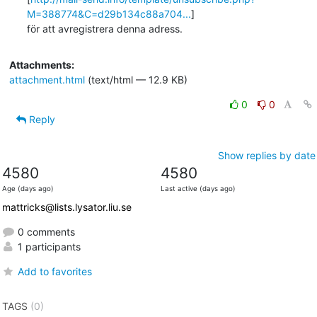
M=388774&C=d29b134c88a704...
]

för att avregistrera denna adress.
Attachments:
attachment.html
(text/html — 12.9 KB)
0
0
Reply
Show replies by date
4580
4580
Age (days ago)
Last active (days ago)
mattricks@lists.lysator.liu.se
0 comments
1 participants
Add to favorites
TAGS
(0)