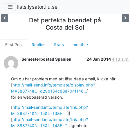
lists.lysator.liu.se
Det perfekta boendet på
Costa del Sol
First Post
Replies
Stats
month
Semesterbostad Spanien
24 Jan 2014
4:13 a.m.
Om du har problem med att läsa detta email, klicka här

[
http://mail-send.info/template/display.php?
M=388774&C=d29b134c88a704f146...
]

för en webbaserad version.
[
http://mail-send.info/template/link.php?
M=388774&N=15&L=13&F=T
]]

[
http://mail-send.info/template/link.php?
M=388774&N=15&L=14&F=T
 lägenheter
