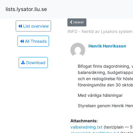
lists.lysator.liu.se
newer
List overview
INFO - Nertid av Lysators system
All Threads
Henrik Henriksson
Download
Bifogat finns dagordnining, 
balansräkning, budgetrapport
och en redogörelse för hösten
föreningsmöte den 30 oktobe
Med vänliga hälsningar
Styrelsen genom Henrik Hen
Attachments:
valberedning.txt
(text/plain — 