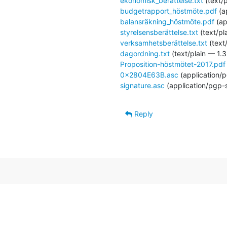
ekonomisk_berättelse.txt
(text/p
budgetrapport_höstmöte.pdf
(a
balansräkning_höstmöte.pdf
(ap
styrelsensberättelse.txt
(text/pl
verksamhetsberättelse.txt
(text
dagordning.txt
(text/plain — 1.3
Proposition-höstmötet-2017.pdf
0x2804E63B.asc
(application/
signature.asc
(application/pgp-
Reply