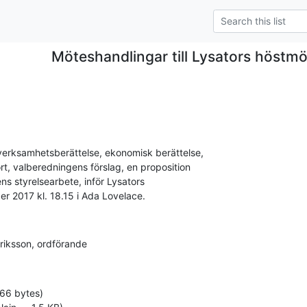
Möteshandlingar till Lysators höstm
verksamhetsberättelse, ekonomisk berättelse,

, valberedningens förslag, en proposition

s styrelsearbete, inför Lysators

r 2017 kl. 18.15 i Ada Lovelace.
riksson, ordförande
566 bytes)