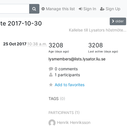
Manage this list
Sign In
Sign Up
older
öte 2017-10-30
Kallelse till Lysators höstmöte...
25 Oct 2017
10:38 a.m.
3208
3208
Age (days ago)
Last active (days ago)
lysmembers@lists.lysator.liu.se
0 comments
1 participants
Add to favorites
TAGS
(0)
(1)
PARTICIPANTS
Henrik Henriksson