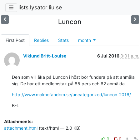
lists.lysator.liu.se
Luncon
First Post
Replies
Stats
month
Viklund Britt-Louise
6 Jul 2016
3:01 a.m.
Den som vill åka på Luncon i höst bör fundera på att anmäla 
sig. De har ett medlemstak på 85 pers och 62 anmälda.
http://www.malmofandom.se/uncategorized/luncon-2016/
B-L
Attachments:
attachment.html
(text/html — 2.0 KB)
0
0