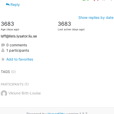
Reply
Show replies by date
3683
3683
Age (days ago)
Last active (days ago)
lsff@lists.lysator.liu.se
0 comments
1 participants
Add to favorites
TAGS
(0)
(1)
PARTICIPANTS
Viklund Britt-Louise
Powered by
HyperKitty
version 1.3.7.