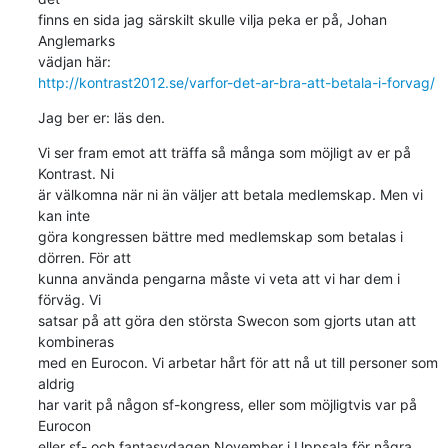
finns en sida jag särskilt skulle vilja peka er på, Johan 
Anglemarks

http://kontrast2012.se/varfor-det-ar-bra-att-betala-i-forvag/
Jag ber er: läs den.
Vi ser fram emot att träffa så många som möjligt av er på 
Kontrast. Ni

är välkomna när ni än väljer att betala medlemskap. Men vi 
kan inte

göra kongressen bättre med medlemskap som betalas i 
dörren. För att

kunna använda pengarna måste vi veta att vi har dem i 
förväg. Vi

satsar på att göra den största Swecon som gjorts utan att 
kombineras

med en Eurocon. Vi arbetar hårt för att nå ut till personer som 
aldrig

har varit på någon sf-kongress, eller som möjligtvis var på 
Eurocon

eller sf- och fantasydagen November i Uppsala för några 