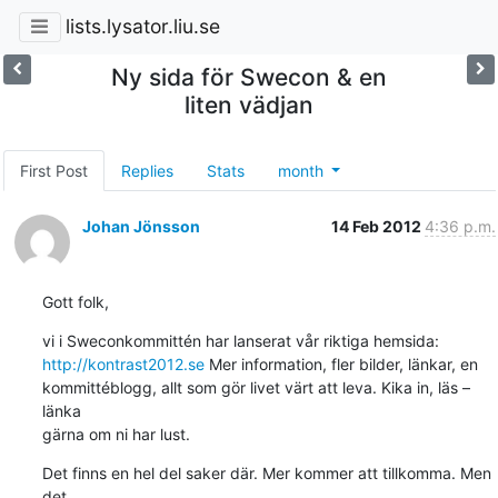
lists.lysator.liu.se
Ny sida för Swecon & en
liten vädjan
First Post
Replies
Stats
month
Johan Jönsson
14 Feb 2012
4:36 p.m.
Gott folk,
http://kontrast2012.se
 Mer information, fler bilder, länkar, en

kommittéblogg, allt som gör livet värt att leva. Kika in, läs – 
länka

gärna om ni har lust.
Det finns en hel del saker där. Mer kommer att tillkomma. Men 
det
