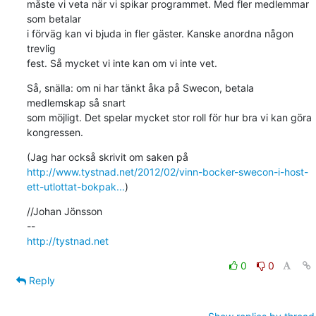
måste vi veta när vi spikar programmet. Med fler medlemmar 
som betalar

i förväg kan vi bjuda in fler gäster. Kanske anordna någon 
trevlig

fest. Så mycket vi inte kan om vi inte vet.
Så, snälla: om ni har tänkt åka på Swecon, betala 
medlemskap så snart

som möjligt. Det spelar mycket stor roll för hur bra vi kan göra

kongressen.
http://www.tystnad.net/2012/02/vinn-bocker-swecon-i-host-
ett-utlottat-bokpak...
)
//Johan Jönsson

http://tystnad.net
0
0
Reply