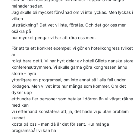
månader sedan.

Jag skulle bli mycket förvånad om vi inte lyckas. Men lyckas i 
vilken

utsträckning? Det vet vi inte, förstås. Och det gör oss mer 
osäkra på

hur mycket pengar vi har att röra oss med.
För att ta ett konkret exempel: vi gör en hotellkongress (vilket 
är

roligt bara det!). Vi har hyrt delar av hotell Gillets ganska stora

konferensutrymmen. Vi skulle gärna göra kongressen ännu 
större – hyra

ytterligare en programsal, om inte annat så i alla fall under

lördagen. Men vi vet inte hur många som kommer. Om det 
dyker upp

etthundra fler personer som betalar i dörren än vi vågat räkna 
med kan

vi i efterhand konstatera att, ja, det hade vi ju utan problem 
kunnat

kosta på oss – men då är det för sent. Hur många 
programspår vi kan ha
