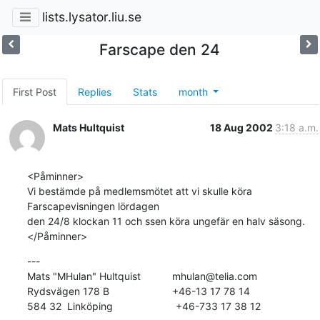
lists.lysator.liu.se
Farscape den 24
First Post
Replies
Stats
month
Mats Hultquist
18 Aug 2002
3:18 a.m.
<Påminner>

Vi bestämde på medlemsmötet att vi skulle köra 
Farscapevisningen lördagen

den 24/8 klockan 11 och ssen köra ungefär en halv säsong.

</Påminner>
---

Mats "MHulan" Hultquist           mhulan@telia.com

Rydsvägen 178 B                      +46-13 17 78 14

584 32  Linköping                      +46-733 17 38 12