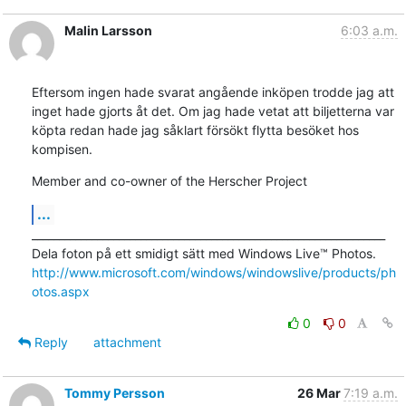
Malin Larsson
6:03 a.m.
Eftersom ingen hade svarat angående inköpen trodde jag att 
inget hade gjorts åt det. Om jag hade vetat att biljetterna var 
köpta redan hade jag såklart försökt flytta besöket hos 
kompisen.
Member and co-owner of the Herscher Project
...
_________________________________________________________________

http://www.microsoft.com/windows/windowslive/products/ph
otos.aspx
0
0
Reply
attachment
Tommy Persson
26 Mar
7:19 a.m.