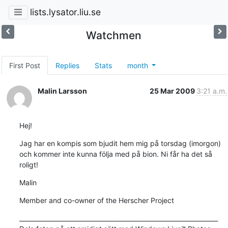
lists.lysator.liu.se
Watchmen
First Post
Replies
Stats
month
Malin Larsson
25 Mar 2009
3:21 a.m.
Hej!
Jag har en kompis som bjudit hem mig på torsdag (imorgon) 
och kommer inte kunna följa med på bion. Ni får ha det så 
roligt!
Malin
Member and co-owner of the Herscher Project
_________________________________________________________________
