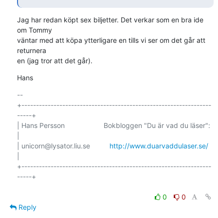
Jag har redan köpt sex biljetter. Det verkar som en bra ide 
om Tommy

väntar med att köpa ytterligare en tills vi ser om det går att 
returnera

en (jag tror att det går).
Hans
-- 

+-----------------------------------------------------------------
-----+

| Hans Persson                    Bokbloggen "Du är vad du läser":     
|

| unicorn@lysator.liu.se          
http://www.duarvaddulaser.se/
|

+-----------------------------------------------------------------
-----+

0
0
Reply