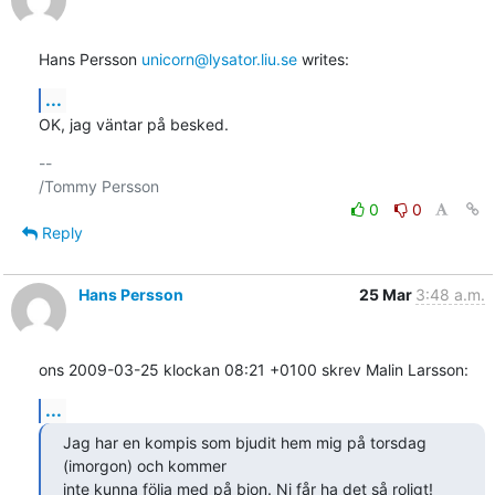
Hans Persson 
unicorn@lysator.liu.se
 writes:
...
OK, jag väntar på besked.
-- 

0
0
Reply
Hans Persson
25 Mar
3:48 a.m.
ons 2009-03-25 klockan 08:21 +0100 skrev Malin Larsson:
...
Jag har en kompis som bjudit hem mig på torsdag 
(imorgon) och kommer

inte kunna följa med på bion. Ni får ha det så roligt!