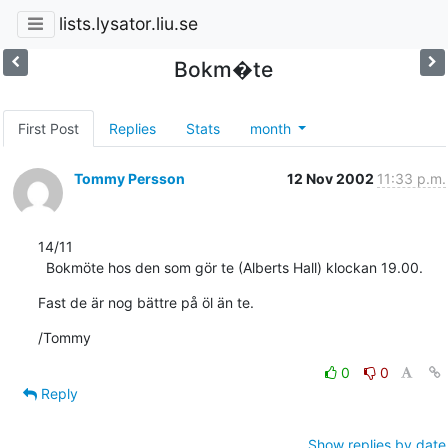
lists.lysator.liu.se
Bokm�te
First Post
Replies
Stats
month
Tommy Persson
12 Nov 2002
11:33 p.m.
14/11

  Bokmöte hos den som gör te (Alberts Hall) klockan 19.00.
Fast de är nog bättre på öl än te.
/Tommy
0
0
Reply
Show replies by date