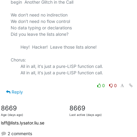
begin  Another Glitch in the Call

We don't need no indirection

We don't need no flow control

No data typing or declarations

Did you leave the lists alone?

        Hey!  Hacker!  Leave those lists alone!

Chorus:

        All in all, it's just a pure-LISP function call.

        All in all, it's just a pure-LISP function call.

0
0
Reply
8669
8669
Age (days ago)
Last active (days ago)
lsff@lists.lysator.liu.se
2 comments