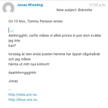
Jonas Wissting
11:55 a.m.
New subject: Bokmöte
On 13 Nov, Tommy Persson wrote:
...
Aahhrrgghh, varför måste ni alltid pricka in just dom kvällar 
jag inte

kan?
torsdag är den enda posten hemma har öppet någotsånär 
och jag måste

hämta ut mitt nya körkort!
Aaahhhrrrggghhh
Jonas
http://wiss.unx.nu
http://linux.unx.nu