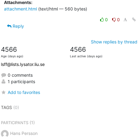
Attachments:
attachment.html
(text/html — 560 bytes)
0
0
Reply
Show replies by thread
4566
4566
Age (days ago)
Last active (days ago)
lsff@lists.lysator.liu.se
0 comments
1 participants
Add to favorites
TAGS
(0)
(1)
PARTICIPANTS
Hans Persson